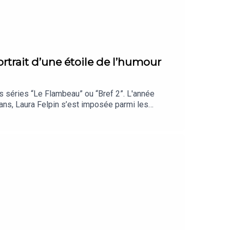
portrait d’une étoile de l’humour
les séries “Le Flambeau” ou “Bref 2”. L'année
35 ans, Laura Felpin s’est imposée parmi les
enne d’origine a conquis la scène comme le grand
du Parisien.Écoutez Code source sur toutes les
y.Crédits. Direction de la rédaction : Pierre
aphaël Pueyo et Clara Grouzis - Réalisation et