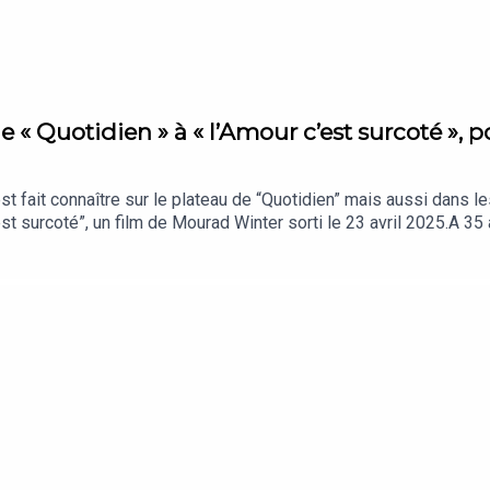
e « Quotidien » à « l’Amour c’est surcoté », 
’est fait connaître sur le plateau de “Quotidien” mais aussi dans 
 c’est surcoté”, un film de Mourad Winter sorti le 23 avril 2025.A 
 de l’humour en 2023 pour son spectacle “Ça passe”, la mulhousi
ra Felpin avec Grégory Plouviez, journaliste au service culture 
, iPad), Amazon Music, Podcast Addict ou Castbox, Deezer, Spotif
 Reporter : Barbara Gouy - Production : Clara Garnier-Amouroux, R
nçois Clos, Audio Network - Archives : Canal+.