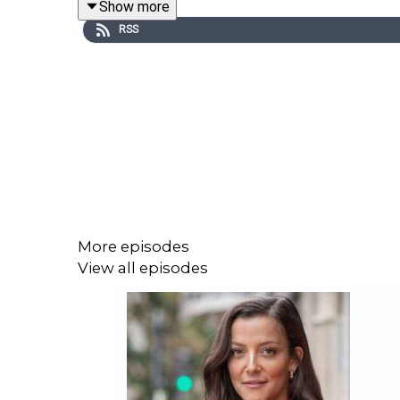
Show more
Paris.
RSS
Écoutez Code source sur toutes les plates-formes
Crédits
. Direction de la rédaction : Pierre Chauss
Réalisation et mixage : Julien Montcouquiol - Phot
More episodes
View all episodes