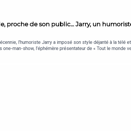
le, proche de son public... Jarry, un humorist
décennie, l’humoriste Jarry a imposé son style déjanté à la télé e
 et se promène dans les gradins pour charrier son public. Ses vi
rce raconte le parcours de Jarry avec Grégory Plouviez, journal
 Apple Podcast (iPhone, iPad), Amazon Music, Podcast Addict ou 
ef : Jules Lavie - Reporter : Barbara Gouy - Production : Thibaul
ffanjon - Musiques : François Clos, Audio Network - Archives : I