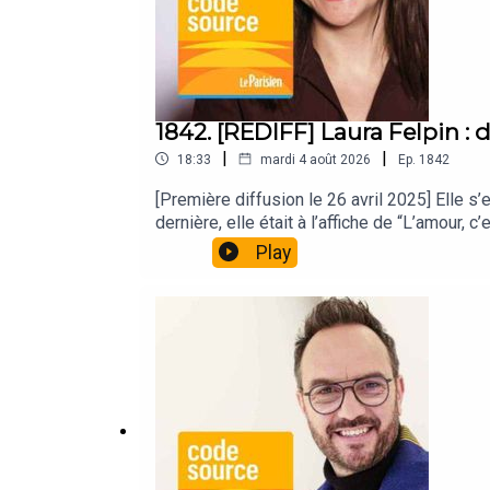
1842. [REDIFF] Laura Felpin : d
|
|
18:33
mardi 4 août 2026
Ep.
1842
[Première diffusion le 26 avril 2025] Elle s
dernière, elle était à l’affiche de “L’amour,
humoristes français. Lauréate d’un Molière
Play
écran.Code Source dresse le portrait de Lau
plates-formes audio : Apple Podcast (iPhone
Chausse - Rédacteur en chef : Jules Lavie -
mixage : Pierre Chaffanjon - Musiques : Fra