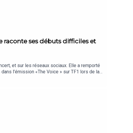
e raconte ses débuts difficiles et
cert, et sur les réseaux sociaux. Elle a remporté
 dans l’émission «The Voice » sur TF1 lors de la
r comme serveuse dans un restaurant en rêvant
rt de son petit ami quand elle était adolescente. En
que dans un livre autobiographique, « Tout te dire »
 sur toutes les plates-formes audio : Apple
édaction : Pierre Chausse - Rédacteur en chef :
 Réalisation et mixage : Julien Montcouquiol -