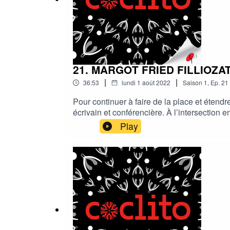
21. MARGOT FRIED FILLIOZAT -
|
|
36:53
lundi 1 août 2022
Saison
1
,
Ep.
21
Pour continuer à faire de la place et étend
écrivain et conférencière. À l’intersection 
au printemps 2022, elle développe comment l
Play
ce qu’on a sur le cœur. Pouvoir se relier p
scénarios sexuels stéréotypés, à écouter no
éventail de plaisirs à découvrir. Margot no
(Stop Limite Intime Privé) dès le plus jeune 
dans nos sexualités.Podcast disponible sur
facy/https://www.margotfriedfilliozat.com