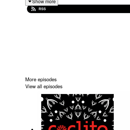
Show more
https://www.atoutgenre.com/coclito/
. "
RSS
More episodes
View all episodes