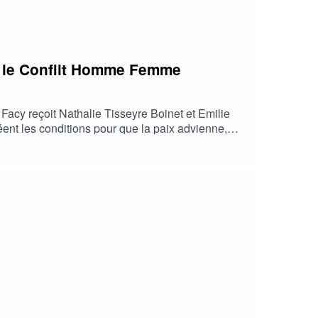
 le Conflit Homme Femme
 Facy reçoit Nathalie Tisseyre Boinet et Emilie
réent les conditions pour que la paix advienne,
 émancipation et coopération symétrique entre les
struire le conflit entre les hommes et les
oi. Elles posent les jalons de nouvelles pratiques
es femmes et les hommes dans toutes les sphères de