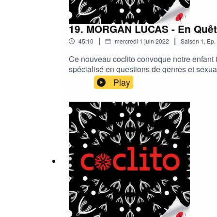
19. MORGAN LUCAS - En Quêt
|
|
45:10
mercredi 1 juin 2022
Saison
1
,
Ep.
Ce nouveau coclito convoque notre enfant in
spécialisé en questions de genres et sexua
idées supposées folles, d’explorer de façon
Play
genre à chacun comme à toustes. Le genre c’
s’amuser. Avoir un pénis ou une vulve ne li
genre : notre féminité et notre masculinité s’
rencontre avec l’intime. Se laisser boulever
au fond, voir où ça nous emmène, un voyage 