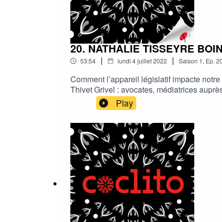
20. NATHALIE TISSEYRE BOINE
|
|
53:54
lundi 4 juillet 2022
Saison
1
,
Ep.
2
Comment l’appareil législatif impacte notre 
Thivet Grivel : avocates, médiatrices auprès
même en cas de conflit complexe. Elles s’at
Play
femmes et les hommes. Elles partagent au pl
femmes : instaurer et cultiver un dialogue a
de leur profession avec “l’avocat anti dot”,
la vie.NPM7Hm0gjOvCHEkOwcpY