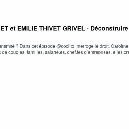
T et EMILIE THIVET GRIVEL - Déconstruire
0
intimité ? Dans cet épisode @coclito interroge le droit. Caroline
 de couples, familles, salarié.es, chef.fes d’entreprises, elles c
tèlent à ce qu’il faut transformer depuis nos lois pour soutenir
us proche de la réalité ce qui peut être mis en place pour décon
ssertif et authentique dès l’amont de la rencontre, bousculer la l
 l’avocat qui oeuvre pour la paix des sexes et l’altérité entre l