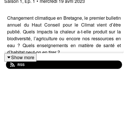
Saison
1
,
Ep.
1
•
mercredi 19 avril 2023
Changement climatique en Bretagne,
le premier bulletin
annuel du Haut Conseil pour le Climat
vient d’être
publié. Quels impacts la chaleur a-t-elle produit sur la
biodiversité, l’agriculture ou encore nos ressources en
eau ? Quels enseignements en matière de santé et
d’habitat peut-on en tirer ?
Show more
Animée par le journaliste Nicolas Guillas, cette première
RSS
rencontre publique de Climatoscopie est organisée en
partenariat avec le
Haut Conseil pour le Climat breton
.
Vincent Dubreuil, professeur des universités en
géographie et climatologie de l’Université Rennes 2,
chercheur au sein du laboratoire LETG (littoral,
Environnement, télédétection, géomatique), co-
président du HCBC.
Béatrice Quenault, maîtresse de conférences au sein