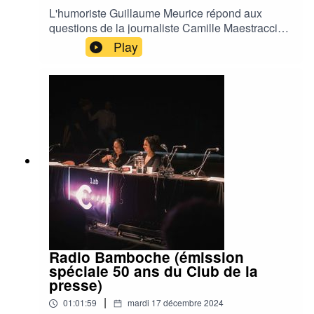
L'humoriste Guillaume Meurice répond aux
Production : Club de la presse de Bretagne.
questions de la journaliste Camille Maestracci
devant le public de la Maison Bleue à Rennes.
Enregistrement de la rencontre : Micro-sillons - Jeanne
Play
Une rencontre organisée le mercredi 2 octobre
l'Hévéder.
2024, dans le cadre du festival "Raconter hier
Raconter demain", à l'occasion des 50 ans du
Club de la presse de Bretagne.
Radio Bamboche (émission
spéciale 50 ans du Club de la
presse)
|
01:01:59
mardi 17 décembre 2024