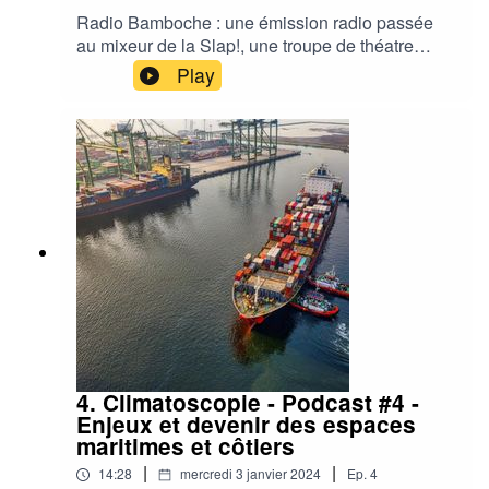
Radio Bamboche : une émission radio passée
au mixeur de la Slap!, une troupe de théatre
d'impro, en public à la salle de la Cité et en direct
Play
sur C-Lab (88.4FM).Invité•es : Fabienne Sintès
(Journaliste et productrice à France Inter) et
Benoit Hamon (Directeur général de Singa
Global)Avec la complicité du duo drags Freak
Adelfe et Marie Babette.
4. Climatoscopie - Podcast #4 -
Enjeux et devenir des espaces
maritimes et côtiers
|
|
14:28
mercredi 3 janvier 2024
Ep.
4