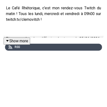
Le Café Rhétorique, c'est mon rendez-vous Twitch du
matin ! Tous les lundi, mercredi et vendredi à 09h00 sur
twitch.tv/clemovitch !
Bienvenue dans la rediffusion du stream du 05/06/2026
Show more
RSS
____
Rejoins moi :
📡 Stream : twitch.tv/clemovitch
🦋 Bluesky: https://bsky.app/profile/clemovitch.com
📷 Instagram : instagram.com/clemovitch/
🧵 Threads : threads.net/@clemovitch