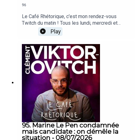
96
Le Café Rhétorique, c'est mon rendez-vous
Twitch du matin ! Tous les lundi, mercredi et
vendredi à 09h00 sur twitch.tv/clemovitch
Play
!Bienvenue dans la rediffusion du stream du
10/07/2026____Rejoins moi :📡 Stream :
twitch.tv/clemovitch🦋 Bluesky:
https://bsky.app/profile/clemovitch.com📷
Instagram : instagram.com/clemovitch/🧵
Threads : threads.net/@clemovitch📱 TikTok :
tiktok.com/@clemovitch💬 Discord :
discord.gg/clemovitch-922206054308266014
95. Marine Le Pen condamnée
mais candidate : on démêle la
situation - 08/07/2026