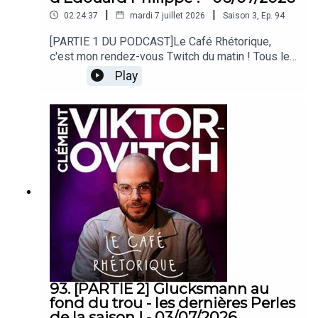
|
|
02:24:37
mardi 7 juillet 2026
Saison
3
,
Ep.
94
[PARTIE 1 DU PODCAST]Le Café Rhétorique,
c'est mon rendez-vous Twitch du matin ! Tous les
lundi, mercredi et vendredi à 09h00 sur
Play
twitch.tv/clemovitch !Bienvenue dans la
rediffusion du stream du
06/07/2026____Rejoins moi :📡 Stream :
twitch.tv/clemovitch🦋 Bluesky:
https://bsky.app/profile/clemovitch.com📷
Instagram : instagram.com/clemovitch/🧵
Threads : threads.net/@clemovitch📱 TikTok :
tiktok.com/@clemovitch💬 Discord :
discord.gg/clemovitch-922206054308266014
93. [PARTIE 2] Glucksmann au
fond du trou - les dernières Perles
de la saison ! - 03/07/2026