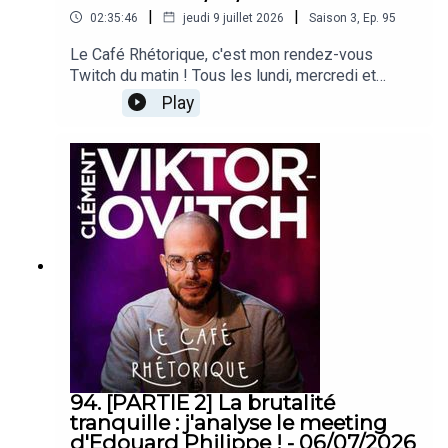
|
|
02:35:46
jeudi 9 juillet 2026
Saison
3
,
Ep.
95
Le Café Rhétorique, c'est mon rendez-vous
Twitch du matin ! Tous les lundi, mercredi et
vendredi à 09h00 sur twitch.tv/clemovitch
Play
!Bienvenue dans la rediffusion du stream du
08/07/2026____Rejoins moi :📡 Stream :
twitch.tv/clemovitch🦋 Bluesky:
https://bsky.app/profile/clemovitch.com📷
Instagram : instagram.com/clemovitch/🧵
Threads : threads.net/@clemovitch📱 TikTok :
tiktok.com/@clemovitch💬 Discord :
discord.gg/clemovitch-922206054308266014
94. [PARTIE 2] La brutalité
tranquille : j'analyse le meeting
d'Edouard Philippe ! - 06/07/2026