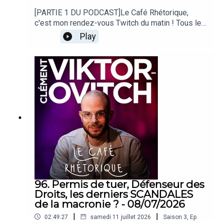
[PARTIE 1 DU PODCAST]Le Café Rhétorique,
c'est mon rendez-vous Twitch du matin ! Tous les
lundi, mercredi et vendredi à 09h00 sur
Play
twitch.tv/clemovitch !Bienvenue dans la
rediffusion du stream du
13/07/2026____Rejoins moi :📡 Stream :
twitch.tv/clemovitch🦋 Bluesky:
https://bsky.app/profile/clemovitch.com📷
Instagram : instagram.com/clemovitch/🧵
Threads : threads.net/@clemovitch📱 TikTok :
tiktok.com/@clemovitch💬 Discord :
discord.gg/clemovitch-922206054308266014
96. Permis de tuer, Défenseur des
Droits, les derniers SCANDALES
de la macronie ? - 08/07/2026
|
|
02:49:27
samedi 11 juillet 2026
Saison
3
,
Ep.