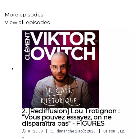
📱 TikTok : tiktok.com/@clemovitch
More episodes
View all episodes
💬 Discord : discord.gg/clemovitch-
922206054308266014
2. [Rediffusion] Lou Trotignon :
"Vous pouvez essayez, on ne
disparaîtra pas" - FIGURES
|
|
01:23:08
dimanche 2 août 2026
Saison
1
,
Ep.
2