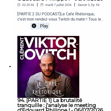
|
|
02:20:06
mardi 7 juillet 2026
Saison
3
,
Ep.
94
[PARTIE 2 DU PODCAST]Le Café Rhétorique,
c'est mon rendez-vous Twitch du matin ! Tous les
lundi, mercredi et vendredi à 09h00 sur
Play
twitch.tv/clemovitch !Bienvenue dans la
rediffusion du stream du
06/07/2026____Rejoins moi :📡 Stream :
twitch.tv/clemovitch🦋 Bluesky:
https://bsky.app/profile/clemovitch.com📷
Instagram : instagram.com/clemovitch/🧵
Threads : threads.net/@clemovitch📱 TikTok :
tiktok.com/@clemovitch💬 Discord :
discord.gg/clemovitch-922206054308266014
94. [PARTIE 1] La brutalité
tranquille : j'analyse le meeting
d'Edouard Philippe ! - 06/07/2026