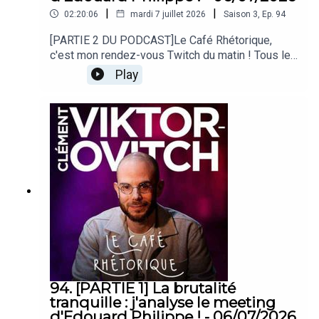
|
|
02:20:06
mardi 7 juillet 2026
Saison
3
,
Ep.
94
[PARTIE 2 DU PODCAST]Le Café Rhétorique,
c'est mon rendez-vous Twitch du matin ! Tous les
lundi, mercredi et vendredi à 09h00 sur
Play
twitch.tv/clemovitch !Bienvenue dans la
rediffusion du stream du
06/07/2026____Rejoins moi :📡 Stream :
twitch.tv/clemovitch🦋 Bluesky:
https://bsky.app/profile/clemovitch.com📷
Instagram : instagram.com/clemovitch/🧵
Threads : threads.net/@clemovitch📱 TikTok :
tiktok.com/@clemovitch💬 Discord :
discord.gg/clemovitch-922206054308266014
94. [PARTIE 1] La brutalité
tranquille : j'analyse le meeting
d'Edouard Philippe ! - 06/07/2026