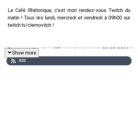
Le Café Rhétorique, c'est mon rendez-vous Twitch du
matin ! Tous les lundi, mercredi et vendredi à 09h00 sur
twitch.tv/clemovitch !
Bienvenue dans la rediffusion du stream du 08/05/2026
Show more
RSS
____
Rejoins moi :
📡 Stream : twitch.tv/clemovitch
🦋 Bluesky: https://bsky.app/profile/clemovitch.com
📷 Instagram : instagram.com/clemovitch/
🧵 Threads : threads.net/@clemovitch