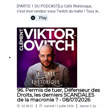
[PARTIE 1 DU PODCAST]Le Café Rhétorique,
c'est mon rendez-vous Twitch du matin ! Tous les
lundi, mercredi et vendredi à 09h00 sur
Play
twitch.tv/clemovitch !Bienvenue dans la
rediffusion du stream du
13/07/2026____Rejoins moi :📡 Stream :
twitch.tv/clemovitch🦋 Bluesky:
https://bsky.app/profile/clemovitch.com📷
Instagram : instagram.com/clemovitch/🧵
Threads : threads.net/@clemovitch📱 TikTok :
tiktok.com/@clemovitch💬 Discord :
discord.gg/clemovitch-922206054308266014
96. Permis de tuer, Défenseur des
Droits, les derniers SCANDALES
de la macronie ? - 08/07/2026
|
|
02:49:27
samedi 11 juillet 2026
Saison
3
,
Ep.