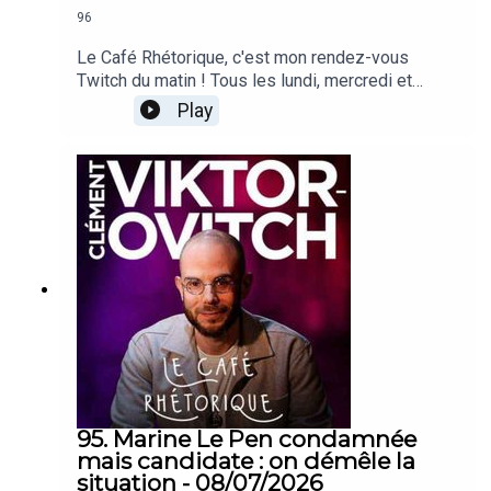
96
Le Café Rhétorique, c'est mon rendez-vous
Twitch du matin ! Tous les lundi, mercredi et
vendredi à 09h00 sur twitch.tv/clemovitch
Play
!Bienvenue dans la rediffusion du stream du
10/07/2026____Rejoins moi :📡 Stream :
twitch.tv/clemovitch🦋 Bluesky:
https://bsky.app/profile/clemovitch.com📷
Instagram : instagram.com/clemovitch/🧵
Threads : threads.net/@clemovitch📱 TikTok :
tiktok.com/@clemovitch💬 Discord :
discord.gg/clemovitch-922206054308266014
95. Marine Le Pen condamnée
mais candidate : on démêle la
situation - 08/07/2026