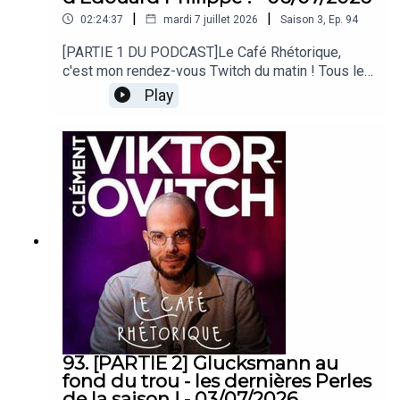
|
|
02:24:37
mardi 7 juillet 2026
Saison
3
,
Ep.
94
[PARTIE 1 DU PODCAST]Le Café Rhétorique,
c'est mon rendez-vous Twitch du matin ! Tous les
lundi, mercredi et vendredi à 09h00 sur
Play
twitch.tv/clemovitch !Bienvenue dans la
rediffusion du stream du
06/07/2026____Rejoins moi :📡 Stream :
twitch.tv/clemovitch🦋 Bluesky:
https://bsky.app/profile/clemovitch.com📷
Instagram : instagram.com/clemovitch/🧵
Threads : threads.net/@clemovitch📱 TikTok :
tiktok.com/@clemovitch💬 Discord :
discord.gg/clemovitch-922206054308266014
93. [PARTIE 2] Glucksmann au
fond du trou - les dernières Perles
de la saison ! - 03/07/2026