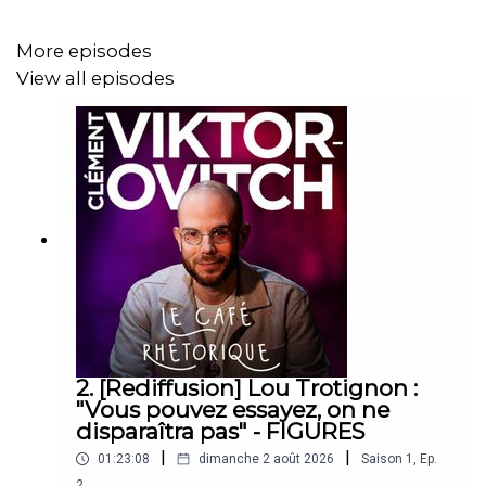
📱 TikTok : tiktok.com/@clemovitch
More episodes
View all episodes
💬 Discord : discord.gg/clemovitch-
922206054308266014
2. [Rediffusion] Lou Trotignon :
"Vous pouvez essayez, on ne
disparaîtra pas" - FIGURES
|
|
01:23:08
dimanche 2 août 2026
Saison
1
,
Ep.
2