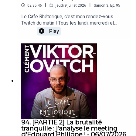
|
|
02:35:46
jeudi 9 juillet 2026
Saison
3
,
Ep.
95
Le Café Rhétorique, c'est mon rendez-vous
Twitch du matin ! Tous les lundi, mercredi et
vendredi à 09h00 sur twitch.tv/clemovitch
Play
!Bienvenue dans la rediffusion du stream du
08/07/2026____Rejoins moi :📡 Stream :
twitch.tv/clemovitch🦋 Bluesky:
https://bsky.app/profile/clemovitch.com📷
Instagram : instagram.com/clemovitch/🧵
Threads : threads.net/@clemovitch📱 TikTok :
tiktok.com/@clemovitch💬 Discord :
discord.gg/clemovitch-922206054308266014
94. [PARTIE 2] La brutalité
tranquille : j'analyse le meeting
d'Edouard Philippe ! - 06/07/2026