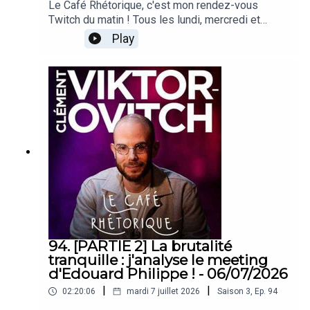
Le Café Rhétorique, c'est mon rendez-vous
Twitch du matin ! Tous les lundi, mercredi et
vendredi à 09h00 sur twitch.tv/clemovitch
Play
!Bienvenue dans la rediffusion du stream du
08/07/2026____Rejoins moi :📡 Stream :
twitch.tv/clemovitch🦋 Bluesky:
https://bsky.app/profile/clemovitch.com📷
Instagram : instagram.com/clemovitch/🧵
Threads : threads.net/@clemovitch📱 TikTok :
tiktok.com/@clemovitch💬 Discord :
discord.gg/clemovitch-922206054308266014
94. [PARTIE 2] La brutalité
tranquille : j'analyse le meeting
d'Edouard Philippe ! - 06/07/2026
|
|
02:20:06
mardi 7 juillet 2026
Saison
3
,
Ep.
94