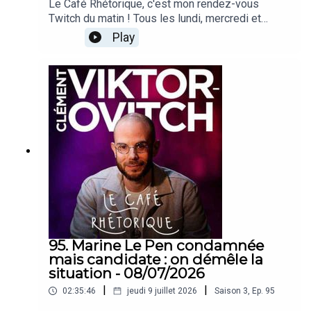
Le Café Rhétorique, c'est mon rendez-vous
Twitch du matin ! Tous les lundi, mercredi et
vendredi à 09h00 sur twitch.tv/clemovitch
Play
!Bienvenue dans la rediffusion du stream du
10/07/2026____Rejoins moi :📡 Stream :
twitch.tv/clemovitch🦋 Bluesky:
https://bsky.app/profile/clemovitch.com📷
Instagram : instagram.com/clemovitch/🧵
Threads : threads.net/@clemovitch📱 TikTok :
tiktok.com/@clemovitch💬 Discord :
discord.gg/clemovitch-922206054308266014
95. Marine Le Pen condamnée
mais candidate : on démêle la
situation - 08/07/2026
|
|
02:35:46
jeudi 9 juillet 2026
Saison
3
,
Ep.
95