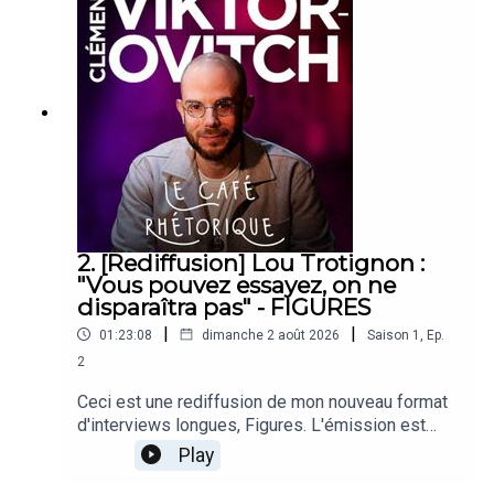
2. [Rediffusion] Lou Trotignon :
"Vous pouvez essayez, on ne
disparaîtra pas" - FIGURES
|
|
01:23:08
dimanche 2 août 2026
Saison
1
,
Ep.
2
Ceci est une rediffusion de mon nouveau format
d'interviews longues, Figures. L'émission est
disponible sur le flux du même nom où vous
Play
pouvez déjà retrouver les trois premiers