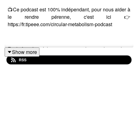
📺Ce podcast est 100% indépendant, pour nous aider à
le rendre pérenne, c'est ici 👉
https://fr.tipeee.com/circular-metabolism-podcast
Ecole fermés, sécheresse et canicule record, agriculture
Show more
en péril, nous venons de vivre du “jamais vu” pour un
RSS
mois de juin. Mais surtout ce mois de juin semble être
un avant-goût de la France de demain.
Comment s’adapter à ce nouveau climat qui semble tout
aussi incertain que en conflit avec nos modes de vies
actuels ? Pourra-t-on tout simplement avoir de
l’agriculture ? Les villes vont-elles être vivables demain
? Pourra-t-on vivre en Méditerranée et le long de la côte
?