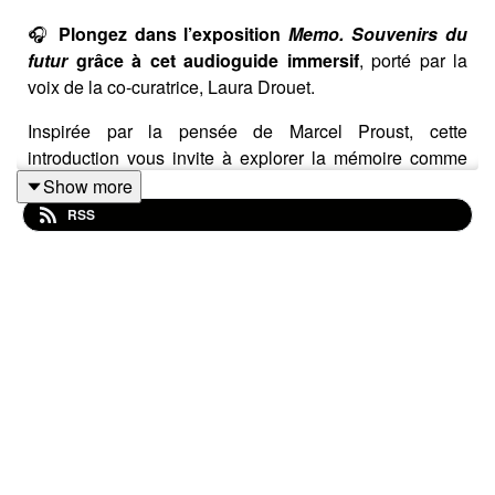
🎧
Plongez dans l’exposition
Memo. Souvenirs du
futur
grâce à cet audioguide immersif
, porté par la
voix de la co-curatrice, Laura Drouet.
Inspirée par la pensée de Marcel Proust, cette
introduction vous invite à explorer la mémoire comme
une expérience profondément sensorielle, où les objets,
Show more
les lieux et les sensations deviennent les gardiens du
RSS
passé.
À travers ce podcast, Laura Drouet pose le cadre d’une
exposition ancrée dans notre présent fragile : celui d’un
monde marqué par l’effondrement climatique et la
disparition progressive des liens qui nous unissent au
vivant.
Que découvrirez-vous ?
🔸 Une réflexion sensible sur la mémoire, entre