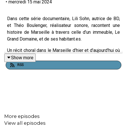
•
mercredi 15 mai 2024
Dans cette série documentaire, Lili Sohn, autrice de BD,
et Théo Boulenger, réalisateur sonore, racontent une
histoire de Marseille à travers celle d’un immeuble, Le
Grand Domaine, et de ses habitant.es.
Un récit choral dans le Marseille d’hier et d’aujourd’hui où
les petites histoires rencontrent la grande Histoire et
Show more
dans laquelle les créateurs s’interrogent sur des
RSS
thématiques universelles telles que le vivre-ensemble
et habiter quelque part.
Les deux premiers épisodes seront diffusés à partir du
22 mai, le jour de la sortie de la BD “
Chroniques du
Grand Domaine
”
de Lili Sohn aux Éditions Delcourt.
More episodes
View all episodes