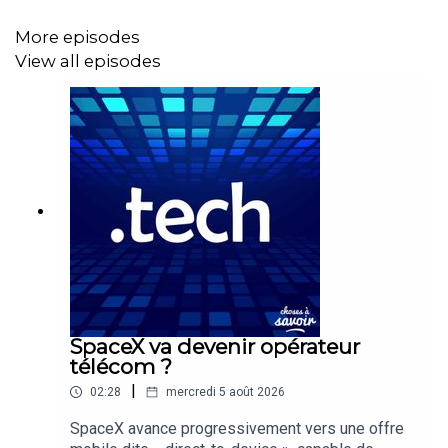
ouvertes, contre 26 % six mois plus tôt.
More episodes
View all episodes
Un exemple résume cette bascule. Quand des dizaines
de milliers de tâches d’entraînement sont tombées en
panne simultanément, quelques lignes de consigne ont
été transmises à Claude. Deux heures plus tard, un
ingénieur validait le correctif. Seul, un humain aurait mis
deux à trois jours. Depuis début 2026, chaque
modification apportée au code d’Anthropic est relue
automatiquement. Cette relecture, appliquée
rétrospectivement, a montré qu’un tiers des bugs ayant
provoqué d’anciens incidents auraient pu être détectés
avant leur mise en production.
SpaceX va devenir opérateur
télécom ?
|
02:28
mercredi 5 août 2026
En avril, Anthropic a aussi publié les résultats d’un projet
de recherche mené presque entièrement par des agents
SpaceX avance progressivement vers une offre