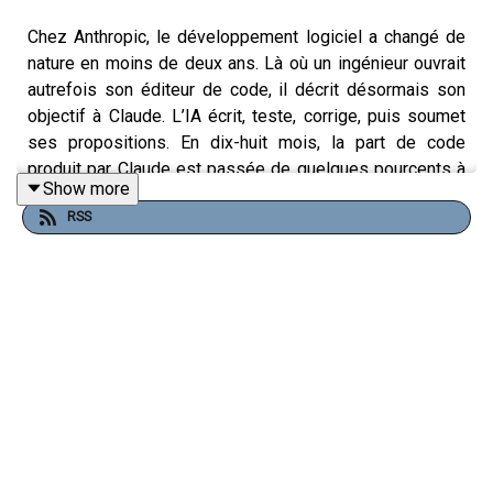
Chez Anthropic, le développement logiciel a changé de
nature en moins de deux ans. Là où un ingénieur ouvrait
autrefois son éditeur de code, il décrit désormais son
objectif à Claude. L’IA écrit, teste, corrige, puis soumet
ses propositions. En dix-huit mois, la part de code
produit par Claude est passée de quelques pourcents à
Show more
plus de 80 %. Chaque ingénieur supervise aujourd’hui huit
RSS
fois plus de code qu’il n’en écrivait lui-même en 2024.
Le changement ne concerne pas seulement la vitesse.
Claude corrige aussi ses propres erreurs et se montre
parfois meilleur que les chercheurs humains sur
certaines décisions expérimentales. Avant février 2025,
l’assistant servait surtout à suggérer des fragments que
l’ingénieur copiait dans son environnement de travail. En
mai 2026, il réussissait 76 % des tâches les plus