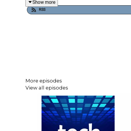
Show more
Face à ce potentiel, Meta a tenté une première ap
RSS
Mark Zuckerberg a alors changé de méthode. Plutôt
fondateurs ont quitté Thinking Machine Labs pour
1,5 milliard de dollars sur six ans, un montant in
chez OpenAI. Pour la jeune pousse, le choc est
reconstruire son organisation. Cette stratégie ill
Chez Google DeepMind, par exemple, des clauses d
Du côté d’OpenAI, des primes à la signature pouva
Meta, de son côté, avance vite. L’entreprise a ré
More episodes
transition est loin d’être fluide. Le départ de Yann
View all episodes
il a quitté l’entreprise, critiquant ouvertement cert