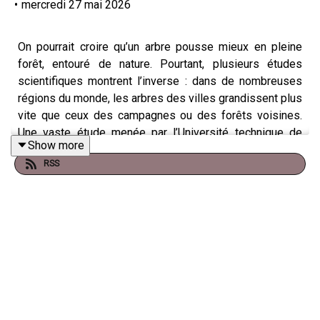
•
mercredi 27 mai 2026
On pourrait croire qu’un arbre pousse mieux en pleine
forêt, entouré de nature. Pourtant, plusieurs études
scientifiques montrent l’inverse : dans de nombreuses
régions du monde, les arbres des villes grandissent plus
vite que ceux des campagnes ou des forêts voisines.
Une vaste étude menée par l’Université technique de
Show more
Munich et publiée dans Nature Scientific Reports a
RSS
confirmé ce phénomène étonnant.
Les chercheurs ont étudié environ 1 400 arbres dans
plusieurs grandes villes du monde, comme Paris, Berlin,
Munich, Hanoï ou encore Le Cap. Pour chaque ville, ils
ont comparé des arbres urbains avec les mêmes
espèces vivant dans les zones rurales voisines.
Résultat : les arbres urbains étaient en moyenne