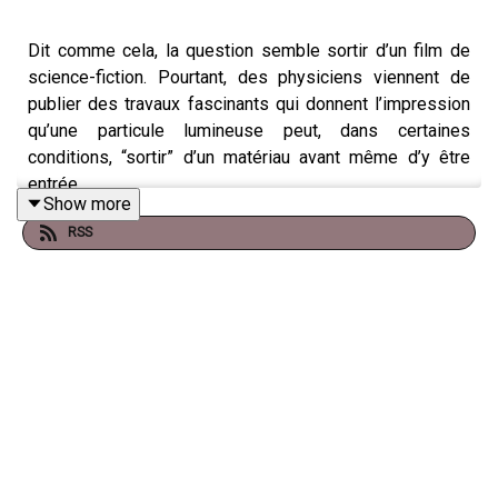
Dit comme cela, la question semble sortir d’un film de
science-fiction. Pourtant, des physiciens viennent de
publier des travaux fascinants qui donnent l’impression
qu’une particule lumineuse peut, dans certaines
conditions, “sortir” d’un matériau avant même d’y être
entrée.
Show more
Évidemment, cela ne signifie pas que l’on peut voyager
RSS
dans le passé ou violer les lois fondamentales de la
physique. Mais cette découverte illustre à quel point le
monde quantique défie notre intuition.
Tout commence avec des photons, les particules de
lumière. Des chercheurs ont étudié la manière dont ces
photons traversent un nuage d’atomes. En physique
classique, on s’attend à une chronologie simple : le
photon entre dans le matériau, interagit avec les atomes,
puis ressort un peu plus tard.