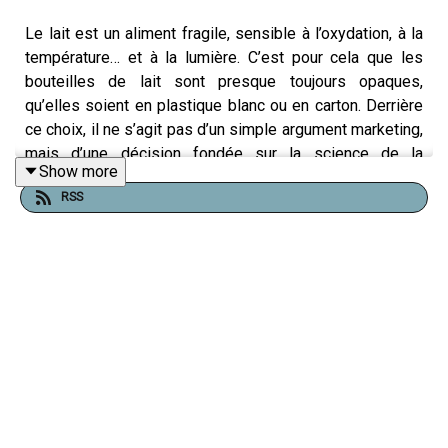
Le lait est un aliment fragile, sensible à l’oxydation, à la
température… et à la lumière. C’est pour cela que les
bouteilles de lait sont presque toujours opaques,
qu’elles soient en plastique blanc ou en carton. Derrière
ce choix, il ne s’agit pas d’un simple argument marketing,
mais d’une décision fondée sur la science de la
Show more
conservation.
RSS
La lumière, et en particulier les rayons ultraviolets (UV),
dégrade certains nutriments présents dans le lait. L’un
des plus vulnérables est la riboflavine (vitamine B2),
essentielle au métabolisme cellulaire. Sous l’effet des
UV, cette vitamine se détériore rapidement, ce qui peut
entraîner une perte de qualité nutritionnelle. Mais ce n’est
pas tout : la lumière déclenche également des réactions
chimiques entre les protéines du lait et les acides gras.
Résultat ? L’apparition d’un goût désagréable, dit « goût
de lumière », souvent décrit comme rance ou métallique.