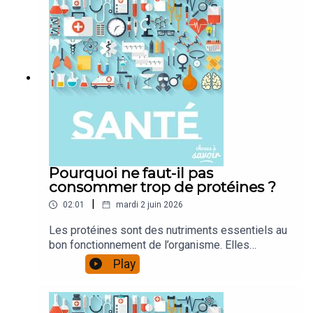
Pourquoi ne faut-il pas
consommer trop de protéines ?
|
02:01
mardi 2 juin 2026
Les protéines sont des nutriments essentiels au
bon fonctionnement de l’organisme. Elles
interviennent dans la réparation des tissus, la
Play
digestion, le transport de l’oxygène via
l’hémoglobine, et participent activement à la
défense immunitaire. On les retrouve dans une