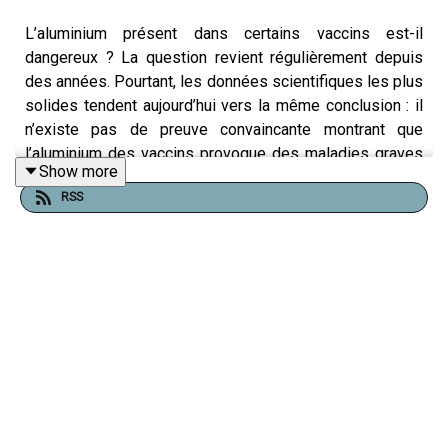
L’aluminium présent dans certains vaccins est-il
dangereux ? La question revient régulièrement depuis
des années. Pourtant, les données scientifiques les plus
solides tendent aujourd’hui vers la même conclusion : il
n’existe pas de preuve convaincante montrant que
l’aluminium des vaccins provoque des maladies graves
Show more
ou chroniques.
RSS
D’abord, il faut comprendre pourquoi on utilise de
l’aluminium. Dans plusieurs vaccins, on ajoute de très
petites quantités de sels d’aluminium appelés
“adjuvants”. Leur rôle est simple : stimuler la réaction du
système immunitaire afin que le vaccin soit plus efficace
et protège plus longtemps. Grâce à eux, il est possible
d’utiliser moins d’antigène — c’est-à-dire moins de
matière vaccinale — tout en obtenant une bonne