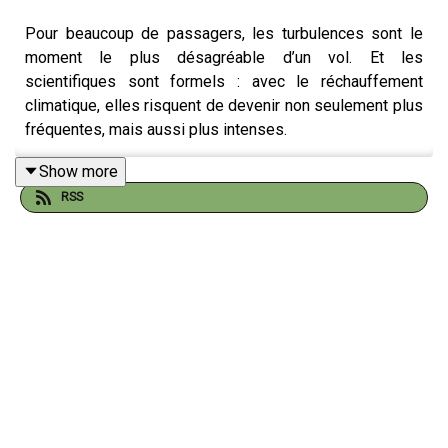
Pour beaucoup de passagers, les turbulences sont le
moment le plus désagréable d’un vol. Et les
scientifiques sont formels : avec le réchauffement
climatique, elles risquent de devenir non seulement plus
fréquentes, mais aussi plus intenses.
Show more
RSS
Entre 2009 et 2024, les autorités aéronautiques ont
recensé plus de 200 blessés liés aux turbulences, dont
la majorité parmi les passagers qui ne portaient pas leur
ceinture ou le personnel navigant. En 2024, un vol Air
Europa a fait une quarantaine de blessés, et un passager
est décédé lors d’un vol de Singapore Airlines. Si les
avions modernes sont conçus pour résister à ces
secousses, le danger reste bien réel pour les personnes
non attachées. Après un épisode de turbulences dites «
sévères » – environ 5 000 cas par an aux États-Unis –