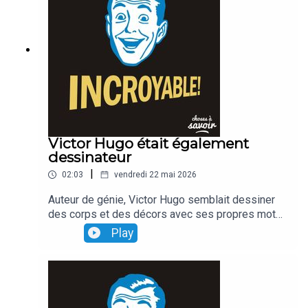
Victor Hugo était également
dessinateur
|
02:03
vendredi 22 mai 2026
Auteur de génie, Victor Hugo semblait dessiner
des corps et des décors avec ses propres mots.
Ce qui est moins connu, en revanche, c'est que
Play
l'écrivain était également... dessinateur, et qu'il
faisait ses propres illustrations