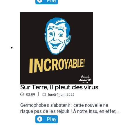
Play
mesure de (sup)porter un poids qui peut
atteindre,plusieurs tonnes !
Sur Terre, il pleut des virus
|
02:09
lundi 1 juin 2026
Germophobes s'abstenir : cette nouvelle ne
risque pas de les réjouir ! À notre insu, en effet,
chaque jour, ce seraient des millions de bactéries
Play
et de virus qui nous tomberaient sur la tête...
comme des gouttes de pluie !