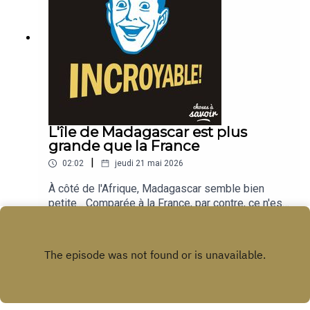
L'île de Madagascar est plus
grande que la France
|
02:02
jeudi 21 mai 2026
À côté de l'Afrique, Madagascar semble bien
petite... Comparée à la France, par contre, ce n'est
pas la même musique. Cela peut sembler
Play
incroyable, mais cette île de l'océan Indien est en
fait... 1,07 fois plus grande que l'Hexagone !