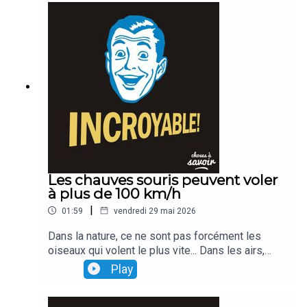
Les chauves souris peuvent voler
à plus de 100 km/h
|
01:59
vendredi 29 mai 2026
Dans la nature, ce ne sont pas forcément les
oiseaux qui volent le plus vite... Dans les airs,
l'animal le plus rapide est même... une chauve
Play
souris qui vole à plus de 100 km/h...