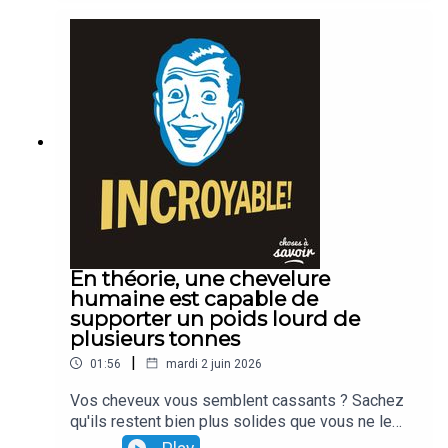
En théorie, une chevelure
humaine est capable de
supporter un poids lourd de
plusieurs tonnes
|
01:56
mardi 2 juin 2026
Vos cheveux vous semblent cassants ? Sachez
qu'ils restent bien plus solides que vous ne le
croyez ! La preuve : à eux seuls, ils seraient en