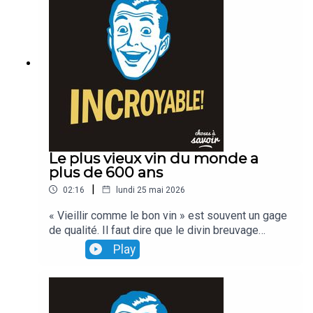
Le plus vieux vin du monde a
plus de 600 ans
|
02:16
lundi 25 mai 2026
« Vieillir comme le bon vin » est souvent un gage
de qualité. Il faut dire que le divin breuvage
remonte parfois à Mathusalem... ou presque Celui
Play
des hospices de Strasbourg, par exemple... a
près de 600 ans d'âge...