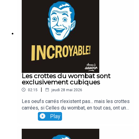
Les crottes du wombat sont
exclusivement cubiques
|
02:15
jeudi 28 mai 2026
Les oeufs carrés n'existent pas... mais les crottes
carrées, si Celles du wombat, en tout cas, ont une
forme cubique Une curiosité qui s'explique par le
Play
fonctionnement du système digestif de l'animal.