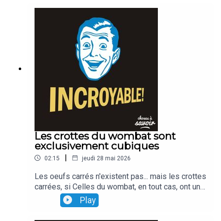
Les crottes du wombat sont
exclusivement cubiques
|
02:15
jeudi 28 mai 2026
Les oeufs carrés n'existent pas... mais les crottes
carrées, si Celles du wombat, en tout cas, ont une
forme cubique Une curiosité qui s'explique par le
Play
fonctionnement du système digestif de l'animal.