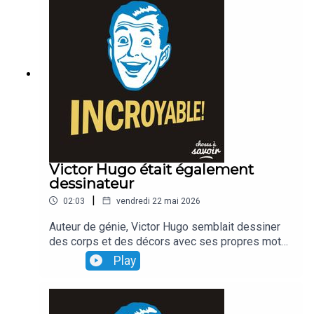
Victor Hugo était également
dessinateur
|
02:03
vendredi 22 mai 2026
Auteur de génie, Victor Hugo semblait dessiner
des corps et des décors avec ses propres mots.
Ce qui est moins connu, en revanche, c'est que
Play
l'écrivain était également... dessinateur, et qu'il
faisait ses propres illustrations