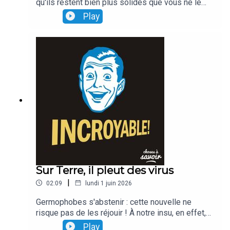
qu'ils restent bien plus solides que vous ne le
croyez ! La preuve : à eux seuls, ils seraient en
Play
mesure de (sup)porter un poids qui peut
atteindre,plusieurs tonnes !
Sur Terre, il pleut des virus
|
02:09
lundi 1 juin 2026
Germophobes s'abstenir : cette nouvelle ne
risque pas de les réjouir ! À notre insu, en effet,
chaque jour, ce seraient des millions de bactéries
Play