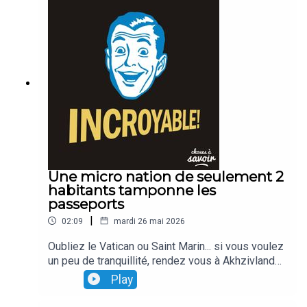
Une micro nation de seulement 2
habitants tamponne les
passeports
|
02:09
mardi 26 mai 2026
Oubliez le Vatican ou Saint Marin... si vous voulez
un peu de tranquillité, rendez vous à Akhzivland
Ce lopin de terre situé entre Israël et le Liban... n'a
Play
longtemps comporté que deux petits habitants...