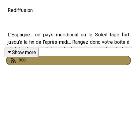
Rediffusion
L'Espagne... ce pays méridional où le Soleil tape fort
jusqu'à la fin de l'après-midi... Rangez donc votre boîte à
clichés : la nation ibère a également un territoire glacial...
Show more
et il se situe en Antarctique !
RSS