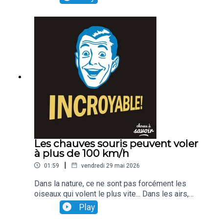
et de virus qui nous tomberaient sur la tête...
comme des gouttes de pluie !
Les chauves souris peuvent voler
à plus de 100 km/h
|
01:59
vendredi 29 mai 2026
Dans la nature, ce ne sont pas forcément les
oiseaux qui volent le plus vite... Dans les airs,
l'animal le plus rapide est même... une chauve
Play
souris qui vole à plus de 100 km/h...