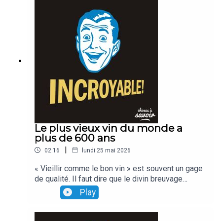
Le plus vieux vin du monde a
plus de 600 ans
|
02:16
lundi 25 mai 2026
« Vieillir comme le bon vin » est souvent un gage
de qualité. Il faut dire que le divin breuvage
remonte parfois à Mathusalem... ou presque Celui
Play
des hospices de Strasbourg, par exemple... a
près de 600 ans d'âge...