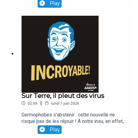
croyez ! La preuve : à eux seuls, ils seraient en
Play
mesure de (sup)porter un poids qui peut
atteindre,plusieurs tonnes !
Sur Terre, il pleut des virus
|
02:09
lundi 1 juin 2026
Germophobes s'abstenir : cette nouvelle ne
risque pas de les réjouir ! À notre insu, en effet,
chaque jour, ce seraient des millions de bactéries
Play
et de virus qui nous tomberaient sur la tête...