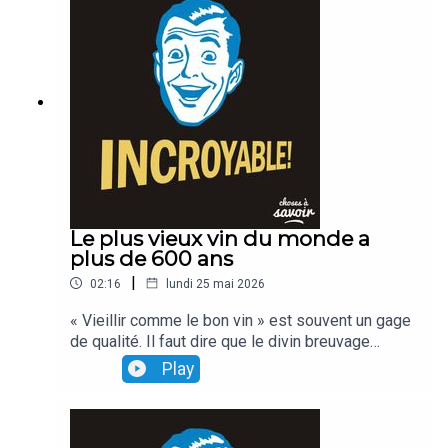
Le plus vieux vin du monde a
plus de 600 ans
|
02:16
lundi 25 mai 2026
« Vieillir comme le bon vin » est souvent un gage
de qualité. Il faut dire que le divin breuvage
remonte parfois à Mathusalem... ou presque Celui
Play
des hospices de Strasbourg, par exemple... a
près de 600 ans d'âge...