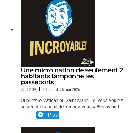
Une micro nation de seulement 2
habitants tamponne les
passeports
|
02:09
mardi 26 mai 2026
Oubliez le Vatican ou Saint Marin... si vous voulez
un peu de tranquillité, rendez vous à Akhzivland
Ce lopin de terre situé entre Israël et le Liban... n'a
Play
longtemps comporté que deux petits habitants...