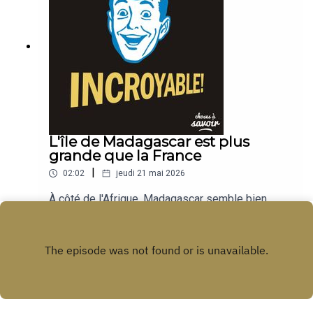
L'île de Madagascar est plus
grande que la France
|
02:02
jeudi 21 mai 2026
À côté de l'Afrique, Madagascar semble bien
petite... Comparée à la France, par contre, ce n'est
pas la même musique. Cela peut sembler
Play
incroyable, mais cette île de l'océan Indien est en
fait... 1,07 fois plus grande que l'Hexagone !