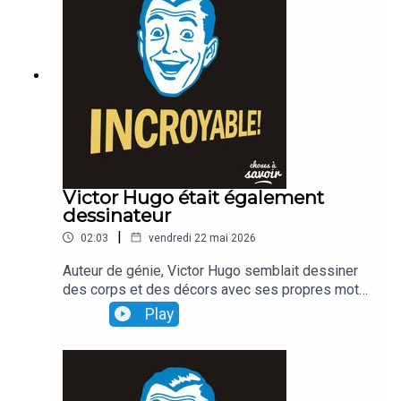
Victor Hugo était également
dessinateur
|
02:03
vendredi 22 mai 2026
Auteur de génie, Victor Hugo semblait dessiner
des corps et des décors avec ses propres mots.
Ce qui est moins connu, en revanche, c'est que
Play
l'écrivain était également... dessinateur, et qu'il
faisait ses propres illustrations