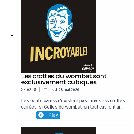
Les crottes du wombat sont
exclusivement cubiques
|
02:15
jeudi 28 mai 2026
Les oeufs carrés n'existent pas... mais les crottes
carrées, si Celles du wombat, en tout cas, ont une
forme cubique Une curiosité qui s'explique par le
Play
fonctionnement du système digestif de l'animal.