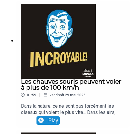
comme des gouttes de pluie !
Les chauves souris peuvent voler
à plus de 100 km/h
|
01:59
vendredi 29 mai 2026
Dans la nature, ce ne sont pas forcément les
oiseaux qui volent le plus vite... Dans les airs,
l'animal le plus rapide est même... une chauve
Play
souris qui vole à plus de 100 km/h...