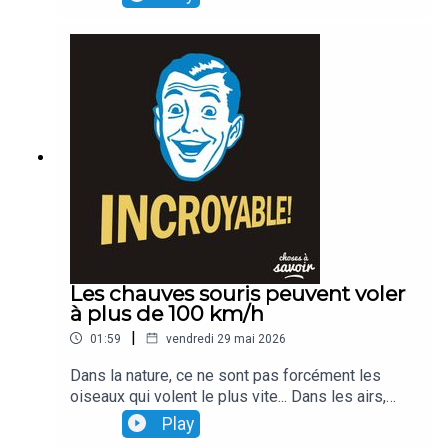
et de virus qui nous tomberaient sur la tête...
comme des gouttes de pluie !
Les chauves souris peuvent voler
à plus de 100 km/h
|
01:59
vendredi 29 mai 2026
Dans la nature, ce ne sont pas forcément les
oiseaux qui volent le plus vite... Dans les airs,
l'animal le plus rapide est même... une chauve
Play
souris qui vole à plus de 100 km/h...