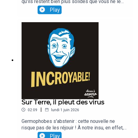
qu'ils restent bien plus solides que vous ne le
croyez ! La preuve : à eux seuls, ils seraient en
Play
mesure de (sup)porter un poids qui peut
atteindre,plusieurs tonnes !
Sur Terre, il pleut des virus
|
02:09
lundi 1 juin 2026
Germophobes s'abstenir : cette nouvelle ne
risque pas de les réjouir ! À notre insu, en effet,
chaque jour, ce seraient des millions de bactéries
Play