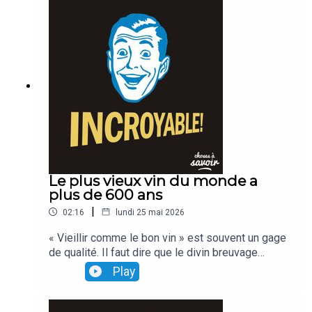
Le plus vieux vin du monde a
plus de 600 ans
|
02:16
lundi 25 mai 2026
« Vieillir comme le bon vin » est souvent un gage
de qualité. Il faut dire que le divin breuvage
remonte parfois à Mathusalem... ou presque Celui
Play
des hospices de Strasbourg, par exemple... a
près de 600 ans d'âge...