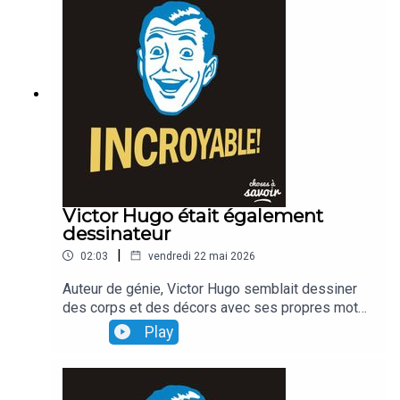
Victor Hugo était également
dessinateur
|
02:03
vendredi 22 mai 2026
Auteur de génie, Victor Hugo semblait dessiner
des corps et des décors avec ses propres mots.
Ce qui est moins connu, en revanche, c'est que
Play
l'écrivain était également... dessinateur, et qu'il
faisait ses propres illustrations