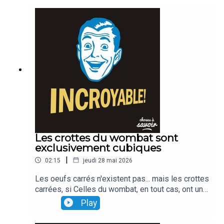
Les crottes du wombat sont
exclusivement cubiques
|
02:15
jeudi 28 mai 2026
Les oeufs carrés n'existent pas... mais les crottes
carrées, si Celles du wombat, en tout cas, ont une
forme cubique Une curiosité qui s'explique par le
Play
fonctionnement du système digestif de l'animal.