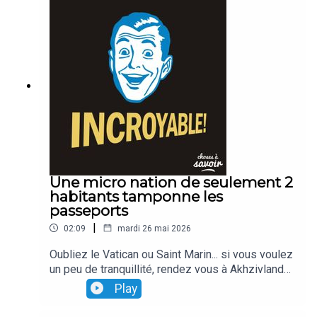
Une micro nation de seulement 2
habitants tamponne les
passeports
|
02:09
mardi 26 mai 2026
Oubliez le Vatican ou Saint Marin... si vous voulez
un peu de tranquillité, rendez vous à Akhzivland
Ce lopin de terre situé entre Israël et le Liban... n'a
Play
longtemps comporté que deux petits habitants...