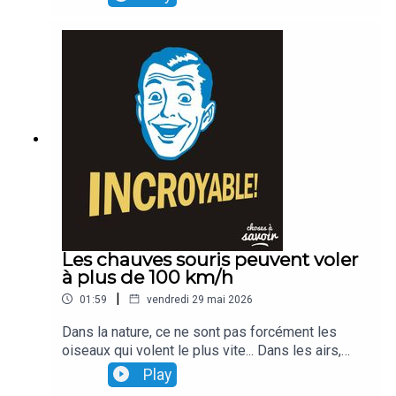
et de virus qui nous tomberaient sur la tête...
comme des gouttes de pluie !
Les chauves souris peuvent voler
à plus de 100 km/h
|
01:59
vendredi 29 mai 2026
Dans la nature, ce ne sont pas forcément les
oiseaux qui volent le plus vite... Dans les airs,
l'animal le plus rapide est même... une chauve
Play
souris qui vole à plus de 100 km/h...