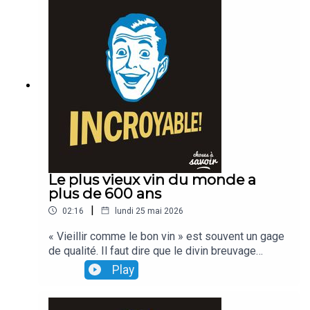
Le plus vieux vin du monde a
plus de 600 ans
|
02:16
lundi 25 mai 2026
« Vieillir comme le bon vin » est souvent un gage
de qualité. Il faut dire que le divin breuvage
remonte parfois à Mathusalem... ou presque Celui
Play
des hospices de Strasbourg, par exemple... a
près de 600 ans d'âge...