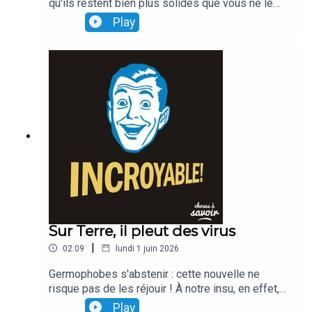
qu'ils restent bien plus solides que vous ne le
croyez ! La preuve : à eux seuls, ils seraient en
Play
mesure de (sup)porter un poids qui peut
atteindre,plusieurs tonnes !
Sur Terre, il pleut des virus
|
02:09
lundi 1 juin 2026
Germophobes s'abstenir : cette nouvelle ne
risque pas de les réjouir ! À notre insu, en effet,
chaque jour, ce seraient des millions de bactéries
Play