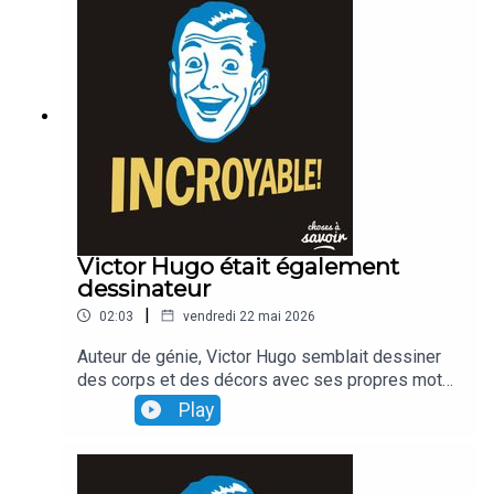
Victor Hugo était également
dessinateur
|
02:03
vendredi 22 mai 2026
Auteur de génie, Victor Hugo semblait dessiner
des corps et des décors avec ses propres mots.
Ce qui est moins connu, en revanche, c'est que
Play
l'écrivain était également... dessinateur, et qu'il
faisait ses propres illustrations