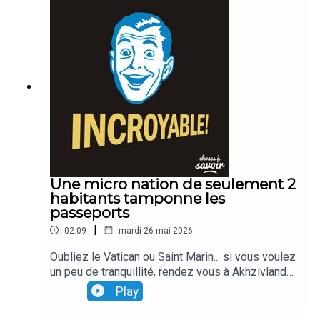
Une micro nation de seulement 2
habitants tamponne les
passeports
|
02:09
mardi 26 mai 2026
Oubliez le Vatican ou Saint Marin... si vous voulez
un peu de tranquillité, rendez vous à Akhzivland
Ce lopin de terre situé entre Israël et le Liban... n'a
Play
longtemps comporté que deux petits habitants...