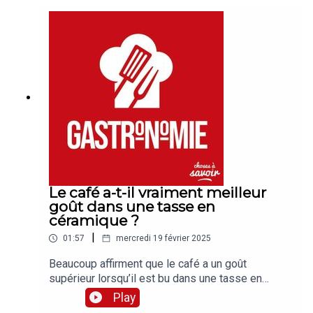
Le café a-t-il vraiment meilleur
goût dans une tasse en
céramique ?
|
01:57
mercredi 19 février 2025
Beaucoup affirment que le café a un goût
supérieur lorsqu’il est bu dans une tasse en
céramique plutôt que dans un gobelet en
Play
plastique, en verre ou en métal. Cette impression