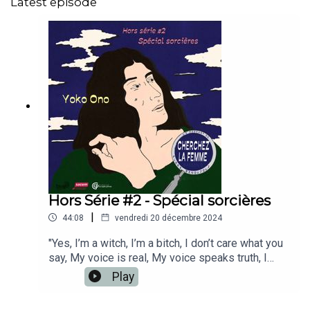
Latest episode
Hors Série #2 - Spécial sorcières
|
44:08
vendredi 20 décembre 2024
"Yes, I’m a witch, I’m a bitch, I don’t care what you
say, My voice is real, My voice speaks truth, I
don’t fit in your ways" chantait Yoko Ono en 2007,
Play
comme pour répondre à la société toute entière
qui l’a considérée pendant tant d’années comme