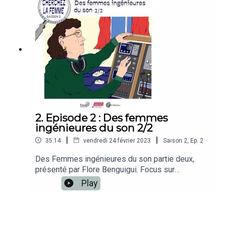
années 70 composé des soeurs June et Jean
Millington, Nickey Barclay et Alice de Buhr.
Illustration : Sarah Fabre.
2. Episode 2 : Des femmes
ingénieures du son 2/2
|
|
35:14
vendredi 24 février 2023
Saison
2
,
Ep.
2
Des Femmes ingénieures du son partie deux,
présenté par Flore Benguigui. Focus sur
Bénédicte Schmitt, ingénieure du son, réalisatrice
Play
artistique, musicienne, productrice de podcasts
et co-pilote des Labomatic Studios à Paris.
Illustration : Sarah Fabre.