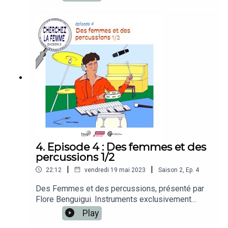
Caraïbes, de l'Amérique latine, et d'Afrique de
l'Ouest. Dundun, djembé, batá, bendir, congas et
cajón, Natascha raconte son histoire à travers
celle de ses instruments. Illustration : Sarah
Fabre.
4. Episode 4 : Des femmes et des
percussions 1/2
|
|
22:12
vendredi 19 mai 2023
Saison
2
,
Ep.
4
Des Femmes et des percussions, présenté par
Flore Benguigui. Instruments exclusivement
féminins à l'origine, les percussions font par la
Play
suite l'objet d'un quasi-monopole par les hommes