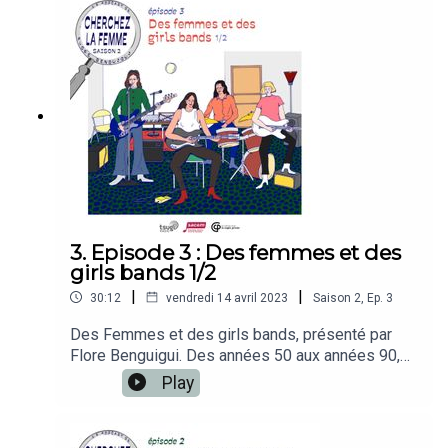
Séguir à la batterie. Illustration : Sarah Fabre.
3. Episode 3 : Des femmes et des
girls bands 1/2
|
|
30:12
vendredi 14 avril 2023
Saison
2
,
Ep.
3
Des Femmes et des girls bands, présenté par
Flore Benguigui. Des années 50 aux années 90,
parcourez l'avancement du féminisme et du
Play
militantisme via l’histoire des girls bands qui ont
ouvert la voie à ceux d'aujourd'hui. Focus sur le
girls band Fanny, groupe de rock américain des