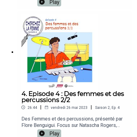
Benguigui. Focus sur les femmes artistes
Play
invisibilisées dans de célèbres couples du
monde de la musique : Angie et David Bowie, Sue
Graham et Charles Mingus, Astrud et Joao
Gilberto et Dusty Springfield et Norma
Tanega.Illustration : Sarah Fabre
4. Episode 4 : Des femmes et des
percussions 2/2
|
|
26:44
vendredi 26 mai 2023
Saison
2
,
Ep.
4
Des Femmes et des percussions, présenté par
Flore Benguigui. Focus sur Natascha Rogers,
percussionniste aux sonorités inspirées des
Play