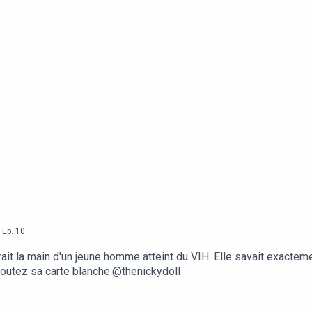
ueer qui souhaite démocratiser l'homosexualité en banlieue.Ayan
 la manière dont il a enfin réussi à s'assumer pleinement malgré
qui donne la parole à des personnalités pour célébrer la diversi
,
Ep.
10
t la main d'un jeune homme atteint du VIH. Elle savait exactement
outez sa carte blanche.@thenickydoll