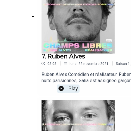
7. Ruben Alves
|
|
05:05
lundi 22 novembre 2021
Saison
1
Ruben Alves.Comédien et réalisateur. Ruben n
nuits parisiennes, Galia est assignée garço
Beauvoir.Ecoutez sa carte blanche.@Ruben
Play