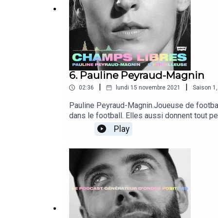
6. Pauline Peyraud-Magnin
|
|
02:36
lundi 15 novembre 2021
Saison
1
Pauline Peyraud-Magnin.Joueuse de football
dans le football. Elles aussi donnent tout
blanche@paulinepeyraudmagnin(Enregistrem
Play