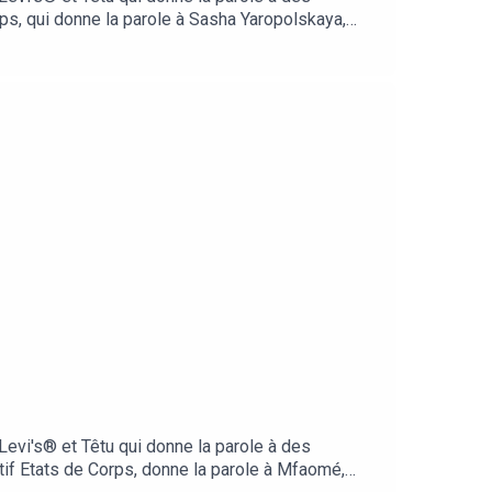
rps, qui donne la parole à Sasha Yaropolskaya,
ansféministe en France, XY Media.Sasha nous
at aujourd'hui pour défendre les droits de sa
ée par Levi's® et Têtu qui donne la parole à des
evi's® et Têtu qui donne la parole à des
tif Etats de Corps, donne la parole à Mfaomé,