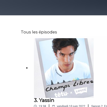
Tous les épisodes
3. Yassin
|
|
19:38
vendredi 10 juin 2022
Saison
2
,
Ep