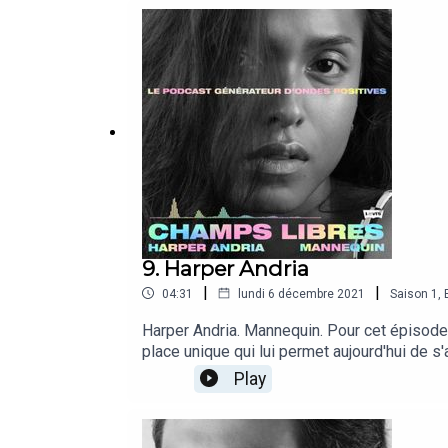
9. Harper Andria
|
|
04:31
lundi 6 décembre 2021
Saison
1
,
Harper Andria. Mannequin. Pour cet épisode,
place unique qui lui permet aujourd'hui de 
Lyrics : @HarperAndria.
Play