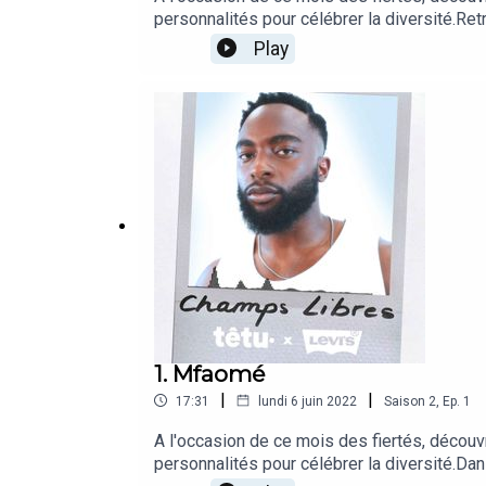
personnalités pour célébrer la diversité.Ret
femme transgenre réfugiée politique en Fran
Play
explique pourquoi elle a quitté la Russie il
communauté et milite pour une meilleure int
personnalités pour célébrer la diversité.Ch
1. Mfaomé
|
|
17:31
lundi 6 juin 2022
Saison
2
,
Ep.
1
A l'occasion de ce mois des fiertés, découv
personnalités pour célébrer la diversité.Da