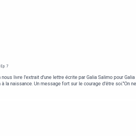
,
Ep.
7
ous livre l'extrait d'une lettre écrite par Galia Salimo pour Gal
n à la naissance. Un message fort sur le courage d'être soi."On 
Alves