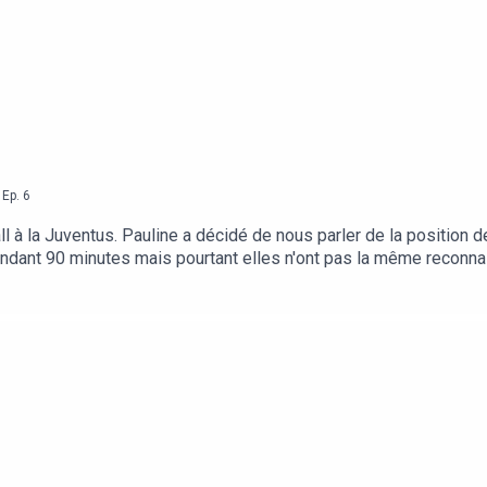
,
Ep.
6
 à la Juventus. Pauline a décidé de nous parler de la position 
 pendant 90 minutes mais pourtant elles n'ont pas la même reco
ent à distance)