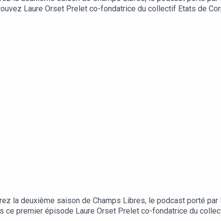
rouvez Laure Orset Prelet co-fondatrice du collectif Etats de Co
ce, militante, journaliste et co-fondatrice du premier media tr
 y a 4 ans et comment s'est passé son arrivée en France. Elle se b
égration des personnes trans-migrantes.Une création sonore port
amps Libres, un podcast générateur d’ondes positives.
rez la deuxième saison de Champs Libres, le podcast porté par L
ns ce premier épisode Laure Orset Prelet co-fondatrice du collec