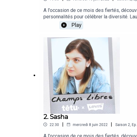
A l'occasion de ce mois des fiertés, découv
personnalités pour célébrer la diversité. La
la sérophobie. Yassin est lui-même séroposi
Play
être séropositif et avoir une vie saine et équ
comme " PD, fils d'immigrés, queer et séropo
mène son combat pour la visibilité des pers
personnalités pour célébrer la diversité.Ch
2. Sasha
|
|
22:30
mercredi 8 juin 2022
Saison
2
,
Ep.
A l'occasion de ce mois des fiertés, découv