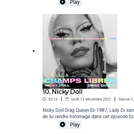
créateur de contenus engagés et activiste q
Play
parle de son adolescence, de ses combats et
création sonore portée par Levi's® et Têtu 
positives.
10. Nicky Doll
|
|
02:16
lundi 13 décembre 2021
Saison
1
Nicky Doll.Drag Queen.En 1987, Lady Di serrai
de lui rendre hommage dans cet épisode.Ec
Play