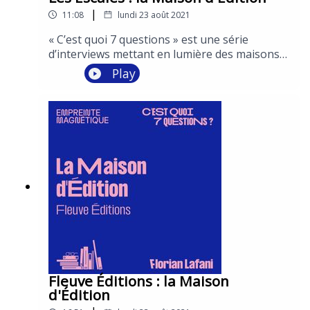
|
11:08
lundi 23 août 2021
« C’est quoi 7 questions » est une série
d’interviews mettant en lumière des maisons
d’édition emblématiques à travers le regard de
Play
leurs éditeurs.Deux épisodes sont dédiés à
chacune d'entre elles : le premier abordant la
maison de manière plus générale et le second
mettant à l'honneur la rentrée littéraire
2021. Conception : Vincent Malone et Léa
MarchettiInterviews : Vincent
MaloneProduction et post-production :
Empreinte MagnétiqueEnregistrement et
réalisation : S&Cie et PY RoupinComédiens :
Garance Thénault et Julien Frison
Fleuve Éditions : la Maison
d'Édition