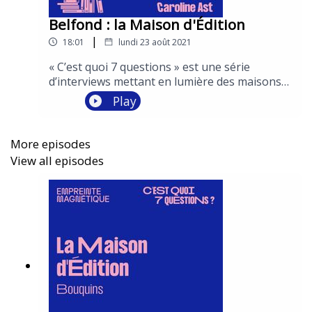
Belfond : la Maison d'Édition
|
18:01
lundi 23 août 2021
« C’est quoi 7 questions » est une série
d’interviews mettant en lumière des maisons
d’édition emblématiques à travers le regard de
Play
leurs éditeurs.Deux épisodes sont dédiés à
chacune d'entre elles : le premier abordant la
maison de manière plus générale et le second
More episodes
mettant à l'honneur la rentrée littéraire
View all episodes
2021. Conception : Vincent Malone et Léa
MarchettiInterviews : Vincent
MaloneProduction et post-production :
Empreinte MagnétiqueEnregistrement et
réalisation : S&Cie et PY RoupinComédiens :
Garance Thénault et Julien Frison