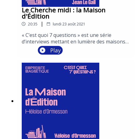
Le Cherche midi : la Maison
d'Édition
|
20:35
lundi 23 août 2021
« C’est quoi 7 questions » est une série
d’interviews mettant en lumière des maisons
d’édition emblématiques à travers le regard de
Play
leurs éditeurs.Deux épisodes sont dédiés à
chacune d'entre elles : le premier abordant la
maison de manière plus générale et le second
mettant à l'honneur la rentrée littéraire
2021. Conception : Vincent Malone et Léa
MarchettiInterviews : Vincent
MaloneProduction et post-production :
Empreinte MagnétiqueEnregistrement et
réalisation : S&Cie et PY RoupinComédiens :
Garance Thénault et Julien Frison