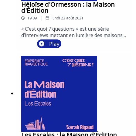
Héloïse d'Ormesson : la Maison
d'Édition
|
19:09
lundi 23 août 2021
« C’est quoi 7 questions » est une série
d’interviews mettant en lumière des maisons
d’édition emblématiques à travers le regard de
Play
leurs éditeurs.Deux épisodes sont dédiés à
chacune d'entre elles : le premier abordant la
maison de manière plus générale et le second
mettant à l'honneur la rentrée littéraire
2021. Conception : Vincent Malone et Léa
MarchettiInterviews : Vincent
MaloneProduction et post-production :
Empreinte MagnétiqueEnregistrement et
réalisation : S&Cie et PY RoupinComédiens :
Garance Thénault et Julien Frison
Les Escales : la Maison d'Édition