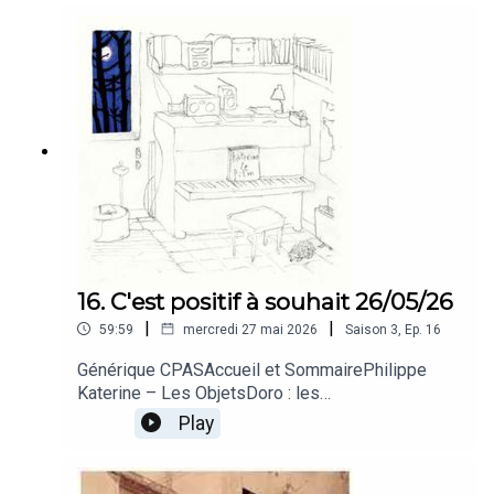
(suite)Musique : La Rue Kétanou, Tu parles
tropAntho et Jen : La papoteAu revoir et fin
16. C'est positif à souhait 26/05/26
|
|
59:59
mercredi 27 mai 2026
Saison
3
,
Ep.
16
Générique CPASAccueil et SommairePhilippe
Katerine – Les ObjetsDoro : les
collectionneursAnnie Cordie – Ça ira mieux
Play
demainTif : KatagélophobieSuper Mario Odyssey
– Jump Up, Superstar!Kenny : MarioJames
Horner – Pocahontas and Smith – The New