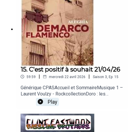
WorldDelphine : Pocahontasนันทิดา แก้วบัวสาย –
ข้อยเว้าแม่นบ่Cédric : la ThaïlandeAu revoir + fin
15. C'est positif à souhait 21/04/26
|
|
59:59
mercredi 22 avril 2026
Saison
3
,
Ep.
15
Générique CPASAccueil et SommaireMusique 1 –
Laurent Voulzy - RockcollectionDoro : les
collectionneursMusique 2 – Chantal Goya – La
Play
bouilli des gribouillisTif : les
gribouillagesMusique 3 – Fédération
Dyspraxique Mais Fantastique – Chanson des
DysSylvia : les DysMusique 4 – Demarco
Flamenco - AlegriaDelphine : le flamencoMusique