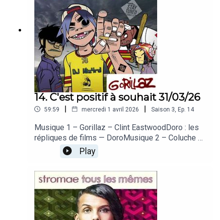
5 – Keep Cool – Je vais sortir ce soirCédric : les
sorties du coinAurevoir + fin
14. C'est positif à souhait 31/03/26
|
|
59:59
mercredi 1 avril 2026
Saison
3
,
Ep.
14
Musique 1 – Gorillaz – Clint EastwoodDoro : les
répliques de films — DoroMusique 2 – Coluche et
le Grand Orchestre du Splendid – On n’est pas là
Play
pour se faire engueulerTif : L’humour —
TifMusique 3 – Pokémon – Générique version
longueKenny : Pokémon — KennyMusique 4 –
Naotaro Moriyama – SakuraDelphine : l’hanami —
DelphineAntho : les sorties du coin — AnthoAu
revoir + fin — Antho