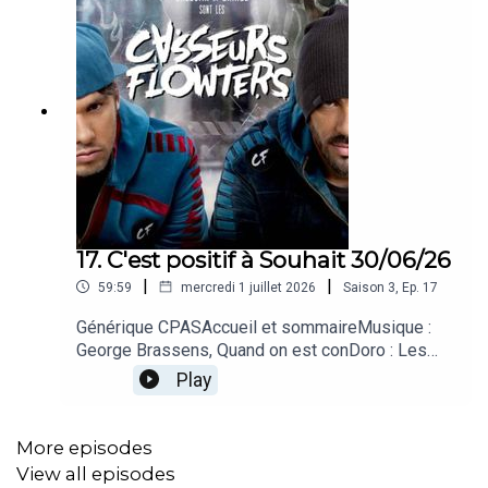
17. C'est positif à Souhait 30/06/26
|
|
59:59
mercredi 1 juillet 2026
Saison
3
,
Ep.
17
Générique CPASAccueil et sommaireMusique :
George Brassens, Quand on est conDoro : Les
mots méconnus de la langue françaiseMusique :
Play
Sienna Rose, In the MomentTif : L'IA au service
du quotidien ?Musique : Casseurs Flowters,
17h04 – Prends des piècesKenny : Super
More episodes
NintendoMusique : James Horner, Pocahontas
View all episodes
and Smith (The New World)Delphine : Pocahontas