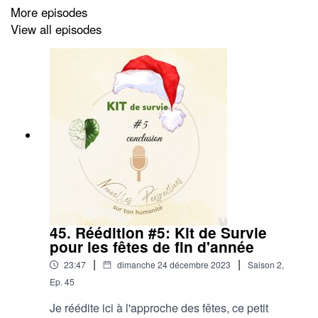
More episodes
https://soundcloud.com/user-842144749/nouvel-
View all episodes
enregistrement-49?
utm_source=clipboard&utm_medium=text&utm_campaign=s
45. Réédition #5: Kit de Survie
pour les fêtes de fin d'année
|
|
23:47
dimanche 24 décembre 2023
Saison
2
,
Ep.
45
Je réédite ici à l'approche des fêtes, ce petit