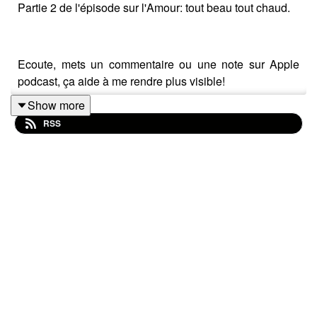
Partie 2 de l'épisode sur l'Amour: tout beau tout chaud.
Ecoute, mets un commentaire ou une note sur Apple
podcast, ça aide à me rendre plus visible!
Show more
RSS
Suis-moi sur Insta ou facebook: celinecarboni_coach
Abonne-toi à la chaîne Youtube ou sur ton appli de
podcast préférée: Deezer, Spotify, Apple podcast,
Google podcast...
Credits:
High-Vibe by Ketsa
https://creativecommons.org/licenses/by-nc-nd/4.0/