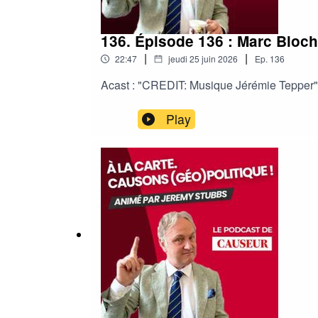
136. Épisode 136 : Marc Bloch
|
|
22:47
jeudi 25 juin 2026
Ep.
136
Acast : "CREDIT: Musique Jérémie Tepper"
Play