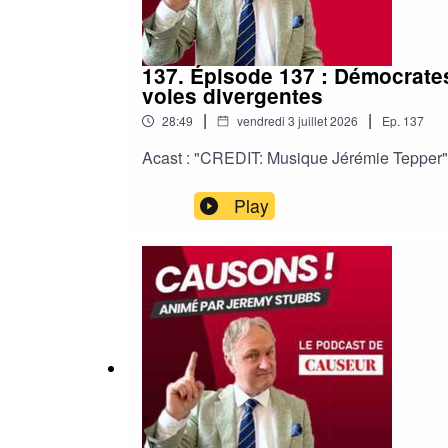
137. Épisode 137 : Démocrates 
voies divergentes
|
|
28:49
vendredi 3 juillet 2026
Ep.
137
Acast : "CREDIT: Musique Jérémie Tepper"
Play