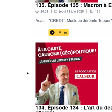
135. Épisode 135 : Macron à E
|
|
24:08
jeudi 18 juin 2026
Ep.
135
Acast : "CREDIT: Musique Jérémie Tepper"
Play
134. Épisode 134 : L'art du de