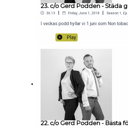
23. c/o Gerd Podden - Städa g
|
|
36:13
Friday, June 1, 2018
Season
1
,
Ep.
I veckas podd hyllar vi 1 juni som Non tobacc
Play
22. c/o Gerd Podden - Bästa 