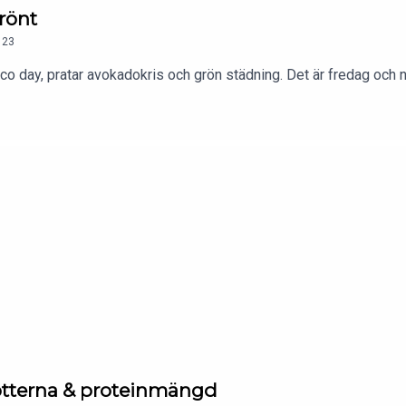
rönt
23
o day, pratar avokadokris och grön städning. Det är fredag och nu
fötterna & proteinmängd