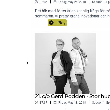
|
|
32:46
Friday, May 25, 2018
Season
1
,
Ep
Det här med fötter är en känslig fråga för
sommaren. Vi pratar gröna inovationer och hur
Play
21. c/o Gerd Podden - Stor hu
|
|
37:37
Friday, May 18, 2018
Season
1
,
Ep