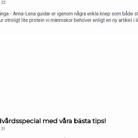
.
22
 många - Anna-Lena guidar er igenom några enkla knep som både 
 otroligt lite protein vi människor behöver enligt en ny artikel i l
dvårdsspecial med våra bästa tips!
.
21