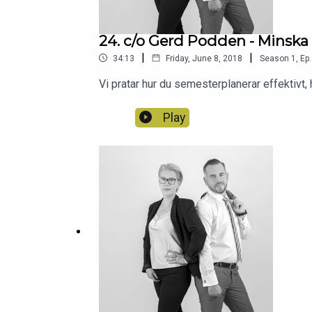
24. c/o Gerd Podden - Minska d
|
|
34:13
Friday, June 8, 2018
Season
1
,
Ep.
Vi pratar hur du semesterplanerar effektivt
Play