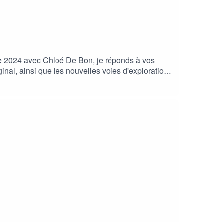
 de 2024 avec Chloé De Bon, je réponds à vos
aginal, ainsi que les nouvelles voies d'exploration
pprendre à écouter vos vrais besoins.Ressources
Rejoins-nous sur PATREON pour bénéficier de la
lesexe -/- mon site internet :
er -/- 🎶 Jingle by Josselin et Guard de Team