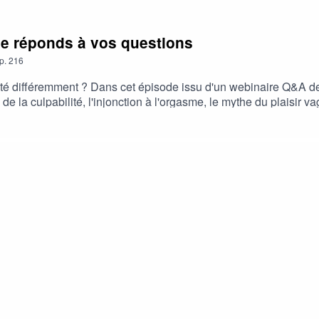
: je réponds à vos questions
p.
216
xualité différemment ? Dans cet épisode issu d'un webinaire Q&A
x de la culpabilité, l'injonction à l'orgasme, le mythe du plaisir v
e de parole et de pensées pour déconstruire les normes et réa
: existe-t-il une norme ? Pour prendre RDV, c’est ICI 📍 PRO : 
ter sa vie intime après bébéMon compte instagram : @camillepar
age, Communication : Camille BataillonVisuel by Laforet Design