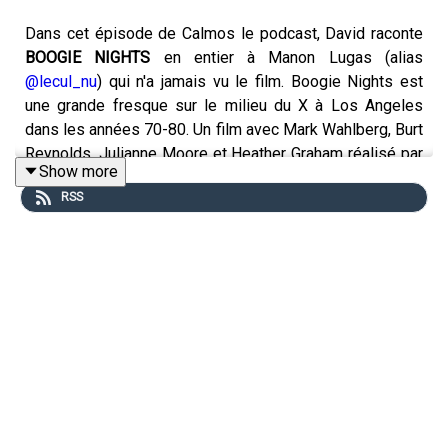
Dans cet épisode de Calmos le podcast, David raconte
BOOGIE NIGHTS
en entier à Manon Lugas (alias
@lecul_nu
) qui n'a jamais vu le film. Boogie Nights est
une grande fresque sur le milieu du X à Los Angeles
dans les années 70-80. Un film avec Mark Wahlberg, Burt
Reynolds, Julianne Moore et Heather Graham réalisé par
Show more
Paul Thomas Anderson en 1997.
RSS
Un épisode également disponible
en vidéo sur Youtube
.
Si vous souhaitez et pouvez nous soutenir, nous
sommes
sur Tipeee
.
Pour suivre Manon, ça se passe :