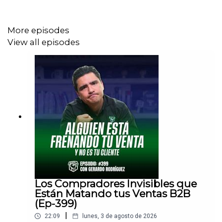
Activa tus 7 Días de Prueba en "Club Cállate y Vende"
https://www.detonadoresdevalor.com/clubcyv
More episodes
View all episodes
Hoy tenemos como invitado especial a Alejandro
Jiménez, dueño de INOVI, un Empresario *De Verdad*
para que nos cuente sobre cómo es crecer un negocio
en un ambiente de crisis y alta competencia.
MENOS CURSITIS Y MÁS RESULTADOS DE VENTAS
Regístrate en el Top Team de Ventas
https://www.detonadoresdevalor.com/top
Los Compradores Invisibles que
Están Matando tus Ventas B2B
(Ep-399)
|
22:09
lunes, 3 de agosto de 2026