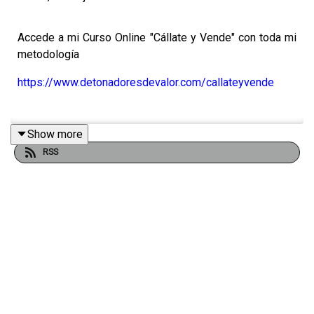
Accede a mi Curso Online "Cállate y Vende" con toda mi
metodología
https://www.detonadoresdevalor.com/callateyvende
Show more
¿No tienes un CRM? Comienza tu prueba de 30 días
RSS
GRATIS
https://aff.trypipedrive.com/3gqeu4o6mi2z
Curso GRATIS: "Ventas & CRM"
https://aff.trypipedrive.com/CURSOGRATIS