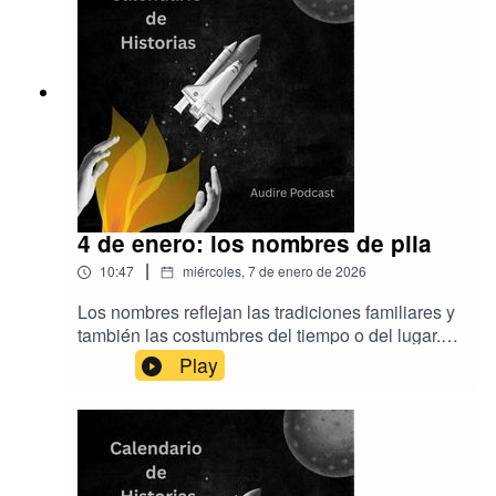
EpidemicSoundLa redacción, edición,
producción y montaje es de Audire
Podcastwww.audirepodcast.comLes deseamos
muy buena noche.
4 de enero: los nombres de pila
|
10:47
miércoles, 7 de enero de 2026
Los nombres reflejan las tradiciones familiares y
también las costumbres del tiempo o del lugar.
Pero también la ley. Lo que en cada momento
Play
está permitido o prohibido.