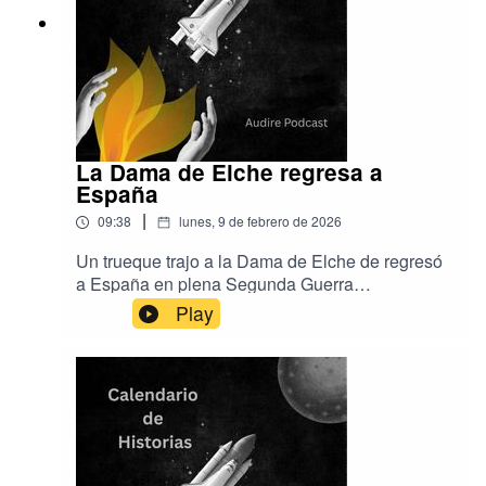
La Dama de Elche regresa a
España
|
09:38
lunes, 9 de febrero de 2026
Un trueque trajo a la Dama de Elche de regresó
a España en plena Segunda Guerra
Mundial.Este bellísimo busto ibero nunca ha
Play
estado exento de controversia desde el día en el
que una azada, de casualidad, chocó contra ella
cuando se preparaba una huerta.Música de
EpidemicSound y Aser RodríguezProducción de
Audire Podcastwww.audirepodcast.com