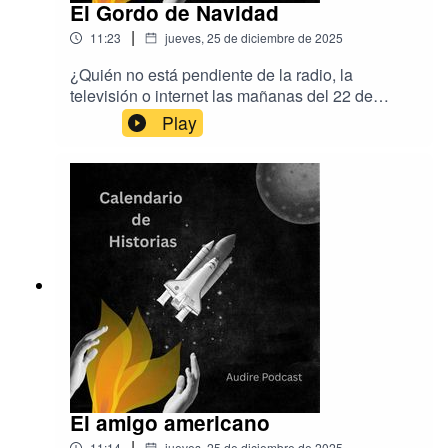
El Gordo de Navidad
|
11:23
jueves, 25 de diciembre de 2025
¿Quién no está pendiente de la radio, la
televisión o internet las mañanas del 22 de
diciembre? En sus más de 200 años de historia
Play
ha pasado de casi todo, pero nunca dejó de
jugarse. Que los bombos y los niños y niñas de
San Ildefonso repartan suerte.
El amigo americano
|
11:14
jueves, 25 de diciembre de 2025