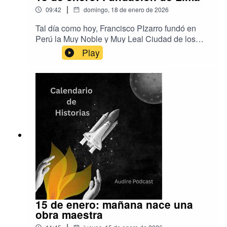
|
09:42
domingo, 18 de enero de 2026
Tal día como hoy, Francisco PIzarro fundó en
Perú la Muy Noble y Muy Leal Ciudad de los
Reyes de Lima siguiendo un trazado muy común
Play
en otras ciudades coloniales y que hoy puede
todavía reconocerse. Esta zona histórica ha sido
reconocida por la UNESCO como Patrimonio de
la Humanidad.Música de Aser Rodríguez y
EpidemicSoundProducción de
Audirepodcastwww.audirepodcast.com
15 de enero: mañana nace una
obra maestra
|