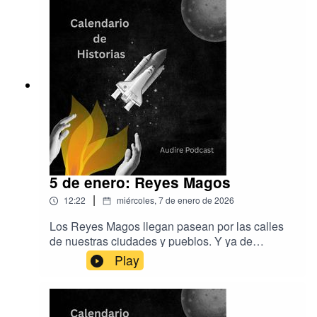
aviones.También contamos en el episodio de
hoy un robo aéreo que trajo loco al FBI. La
música es de Aser Rodríguez y
EpidemicSoundY en la producción, Audire
Podcastwww.audirepodcast.com
5 de enero: Reyes Magos
|
12:22
miércoles, 7 de enero de 2026
Los Reyes Magos llegan pasean por las calles
de nuestras ciudades y pueblos. Y ya de
madrugada comenzarán la mágica tarea, que
Play
repiten año tras año, de dejar regalos en las
casas de niños (y adultos con ilusión). ¿Qué
sabemos de estos Reyes? ¿Y de sus
ayudantes?La música es de Aser Rodríguez y