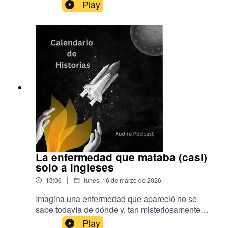
ciudades. Esta es la historia de sus
Play
inicios.Música de Aser Rodríguez y
EpidemicSoundProducción de Audire Podcast.
La enfermedad que mataba (casi)
solo a ingleses
|
13:06
lunes, 16 de marzo de 2026
Imagina una enfermedad que apareció no se
sabe todavía de dónde y, tan misteriosamente
como vino, desapareció para siempre poco más
Play