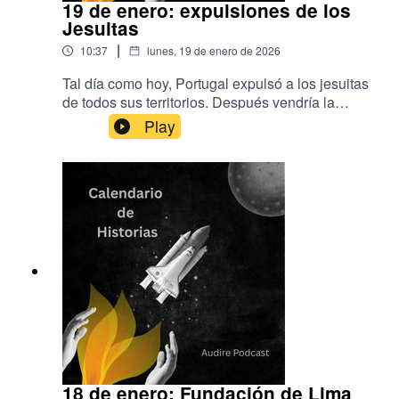
19 de enero: expulsiones de los
Jesuitas
|
10:37
lunes, 19 de enero de 2026
Tal día como hoy, Portugal expulsó a los jesuitas
de todos sus territorios. Después vendría la
expulsión de España y sus colonias. Música de
Play
Aser Rodríguez y EpidemicSoundProducción de
Audire Podcastwww.audirepodcast.com
18 de enero: Fundación de Lima