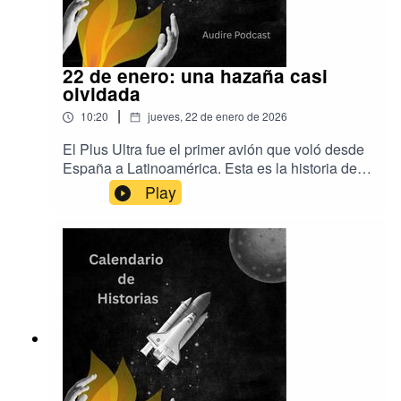
22 de enero: una hazaña casi
olvidada
|
10:20
jueves, 22 de enero de 2026
El Plus Ultra fue el primer avión que voló desde
España a Latinoamérica. Esta es la historia del
vuelo y qué pasó con la tripulación y con el
Play
avión.Música de Aser Rodríguez y
EpidemicSoundProducción de Audire
Podcastwww.audirepodcast.com