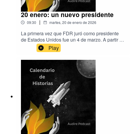
20 enero: un nuevo presidente
|
09:30
martes, 20 de enero de 2026
La primera vez que FDR juró como presidente
de Estados Unidos fue un 4 de marzo. A partir de
ese día cambió al 20 de enero y así se hace
Play
desde entonces.Hoy hablamos de
inauguraciones presidenciales
estadounidenses.Música de Aser Rodríguez y
EpidemicSoundProducción de María Luz
Rodríguez