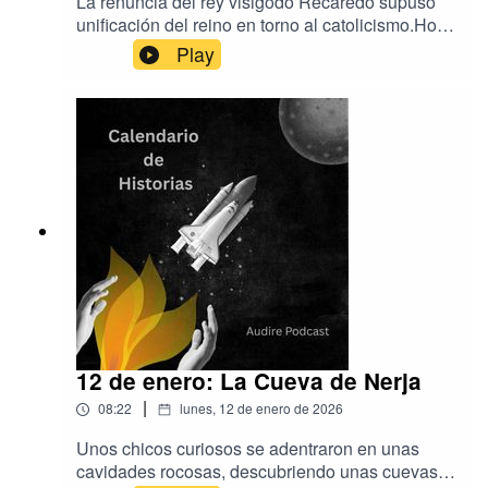
La renuncia del rey visigodo Recaredo supuso
unificación del reino en torno al catolicismo.Hoy,
los visigodos, otros pueblos invasores y el tesoro
Play
de Guarrazar...y el misterio que este año cumple
un siglo. La música es de EpidemicSound y Aser
RodríguezLa producción es de Audire
Podcastwww.audirepodcast.com
12 de enero: La Cueva de Nerja
|
08:22
lunes, 12 de enero de 2026
Unos chicos curiosos se adentraron en unas
cavidades rocosas, descubriendo unas cuevas