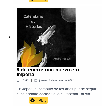
convirtió una sentencia de muerte en una
enfermedad crónica.La música es de
EpidemicSound y Aser RodríguezLa producción
es de Audire Podcastwww.audirepodcast.com
8 de enero: una nueva era
imperial
|
11:00
jueves, 8 de enero de 2026
En Japón, el cómputo de los años puede seguir
el calendario occidental o el imperial.Tal día
como hoy comenzó la era Heisei, aunque en la
Play
actualidad ya se está en otra: Reiwa.