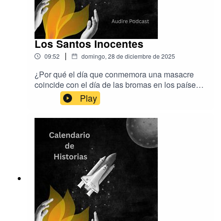
Los Santos Inocentes
|
09:52
domingo, 28 de diciembre de 2025
¿Por qué el día que conmemora una masacre
coincide con el día de las bromas en los países
hispano parlantes?Esta es la pregunta que nos
Play
planteamos y tratamos de responder hoy.