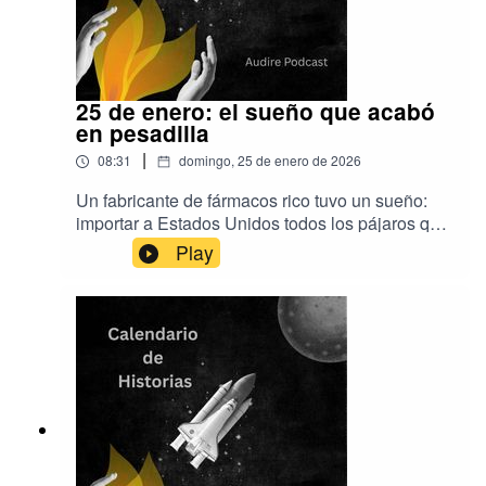
25 de enero: el sueño que acabó
en pesadilla
|
08:31
domingo, 25 de enero de 2026
Un fabricante de fármacos rico tuvo un sueño:
importar a Estados Unidos todos los pájaros que
salían en las obras de Shakespeare.Lo que
Play
pasó, nunca lo había imaginado.Música de Aser
Rodríguez y EpidemicSoundProducción de
Audire Podcast