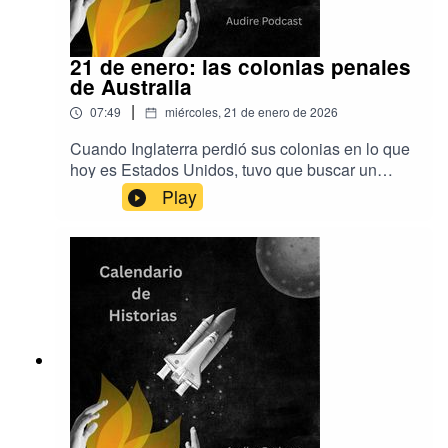
21 de enero: las colonias penales
de Australia
|
07:49
miércoles, 21 de enero de 2026
Cuando Inglaterra perdió sus colonias en lo que
hoy es Estados Unidos, tuvo que buscar un
nuevo lugar al que enviar sus detenidos. Y lo
Play
encontró en el otro lado del mundo:
Australia.Música de Aser Rodríguez y
EpidemicSoundProducción de Audire
Podcastwww.audirepodcast.com