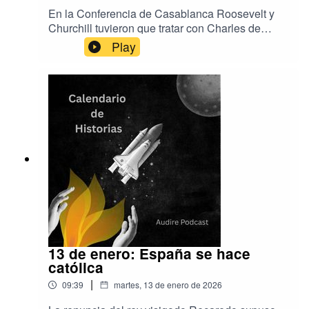
En la Conferencia de Casablanca Roosevelt y
Churchill tuvieron que tratar con Charles de
Gaulle, a quien no soportaban. La música de
Play
este episodio es de EpidemicSound y Aser
Rodríguez.La producción es de Audire
Podcastwww.audirepodcast.com
13 de enero: España se hace
católica
|
09:39
martes, 13 de enero de 2026