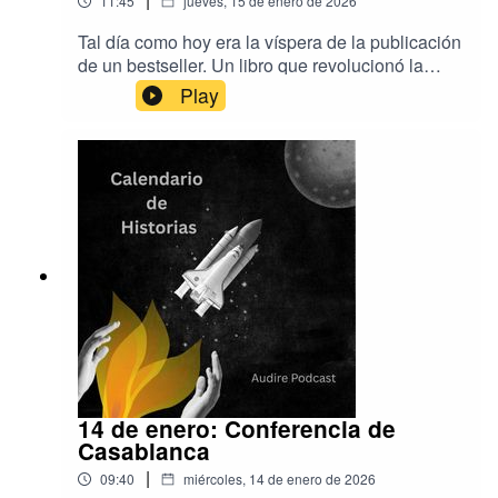
11:45
jueves, 15 de enero de 2026
Tal día como hoy era la víspera de la publicación
de un bestseller. Un libro que revolucionó la
literatura y que nos ha dado dos de personajes
Play
muy queridos: Don Quijote y Sancho
Panza.Música de Aser Rodríguez y
EpidemicSoundProducción de Audire
PodcastInfinitas gracias a Marina Sanmartín de
Cervantes y Co y a Marcos, de Madrid.
14 de enero: Conferencia de
Casablanca
|
09:40
miércoles, 14 de enero de 2026