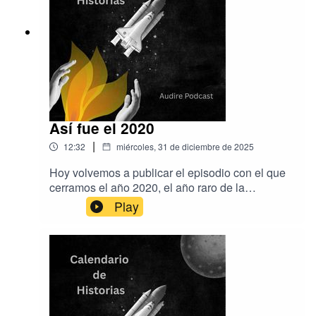
Así fue el 2020
|
12:32
miércoles, 31 de diciembre de 2025
Hoy volvemos a publicar el episodio con el que
cerramos el año 2020, el año raro de la
pandemia del Covid, que tanto nos afectó y que
Play
tan lejos nos parece.