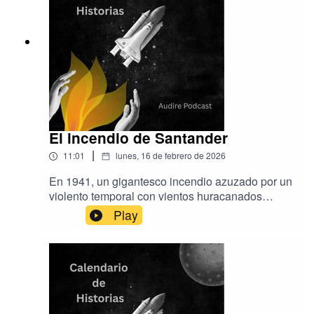
conocer el Síndrome de Landau-Kleffner y para
que se investigue.Música original de Aser
Rodríguez y también de
EpidemicSound.Calendario de Historias es una
producción de Audire
Podcastwww.audirepodcast.com
El incendio de Santander
|
11:01
lunes, 16 de febrero de 2026
En 1941, un gigantesco incendio azuzado por un
violento temporal con vientos huracanados
destruyó el centro histórico de Santander.Música
Play
de Aser Rodríguez y EpidemicSoundProducción
de Audire Podcast.