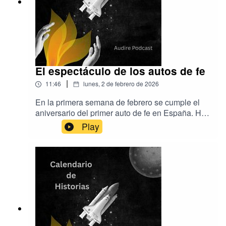
El espectáculo de los autos de fe
|
11:46
lunes, 2 de febrero de 2026
En la primera semana de febrero se cumple el
aniversario del primer auto de fe en España. Hoy
hablamos de la Inquisición, de qué comidas
Play
convertían a una persona en sospechosa de
herejía y de dichos de aquella época que han
pasado al español de hoy en día.Música de Aser
Rodríguez y EpidemicSoundProducción de
Audire Podcast.www.audirepodcast.com