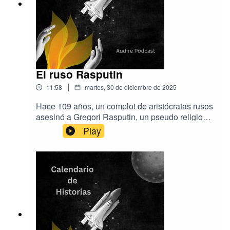
El ruso Rasputin
|
11:58
martes, 30 de diciembre de 2025
Hace 109 años, un complot de aristócratas rusos
asesinó a Gregori Rasputin, un pseudo religioso
que ejercía un control desmesurado sobre la
Play
zarina.Hoy hablamos de Rasputin, de zares, de
hemofilia y de la Familia Real española.