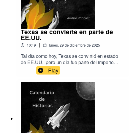
Texas se convierte en parte de
EE.UU.
|
10:49
lunes, 29 de diciembre de 2025
Tal día como hoy, Texas se convirtió en estado
de EE.UU., pero un día fue parte del imperio
español. ¿Qué queda de aquella época?
Play