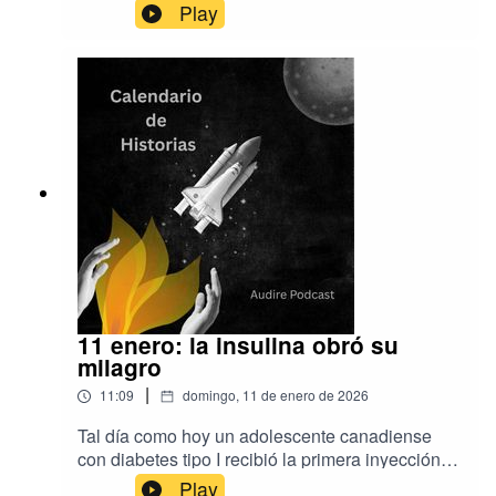
fabulosas. Esta es la historia de cómo fue el
Play
descubrimiento y de todo lo que se ha
encontrado.La música es de Aser Rodríguez y
EpidemicSoundLa producción es de Audire
Podcastwww.audirepodcast.com
11 enero: la insulina obró su
milagro
|
11:09
domingo, 11 de enero de 2026
Tal día como hoy un adolescente canadiense
con diabetes tipo I recibió la primera inyección
de insulina de la historia. Un avance médico que
Play