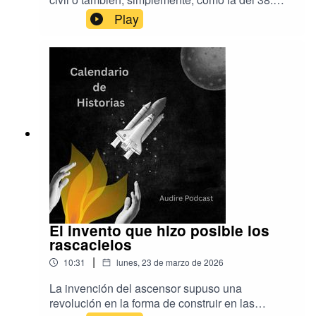
Pero hay quien prefiere llamarla La Tormenta de
Play
Fátima.En Calendario de historias recordamos a
la aurora boreal que, por unas horas, puso a la
guerra en segundo plano.Música de Aser
Rodríguez y EpidemicSoundProducción de
Audire Podcastwww.audirepodcast.com
El invento que hizo posible los
rascacielos
|
10:31
lunes, 23 de marzo de 2026
La invención del ascensor supuso una
revolución en la forma de construir en las