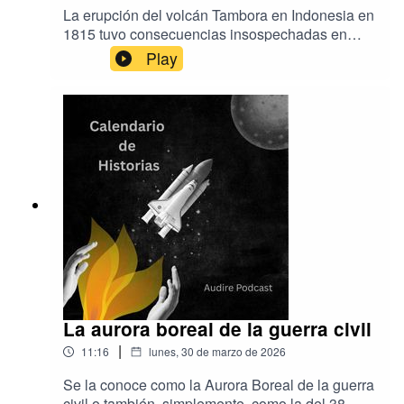
La erupción del volcán Tambora en Indonesia en
1815 tuvo consecuencias insospechadas en
Europa y Norteamérica. Pero esa tremenda
Play
explosión está también el origen de un invención
muy popular y de obras de arte ampliamente
conocidas. Música de Aser Rodríguez y
EpidemicSound.Producción de Audire
Podcast.www.audirepodcast.com
La aurora boreal de la guerra civil
|
11:16
lunes, 30 de marzo de 2026
Se la conoce como la Aurora Boreal de la guerra
civil o también, simplemente, como la del 38.