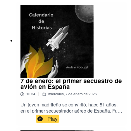
Aprovechamos esta efeméride para hablar de la
tradición ancestral de las eras imperiales y de su
significado.En Audire Podcast, lo confesamos,
somos amantes de Japón. Les deseamos que
disfruten el Calendario de Hoy.La música es de
Aser Rodríguez y de EpidemicSound.La
producción es de Audire:
www.audirepodcast.com
7 de enero: el primer secuestro de
avión en España
|
10:34
miércoles, 7 de enero de 2026
Un joven madrileño se convirtió, hace 51 años,
en el primer secuestrador aéreo de España. Fue
un hecho insólito y, al mismo tiempo,
Play
relativamente común, porque las décadas de los
60 y de los 70 tienen el récord de secuestros de