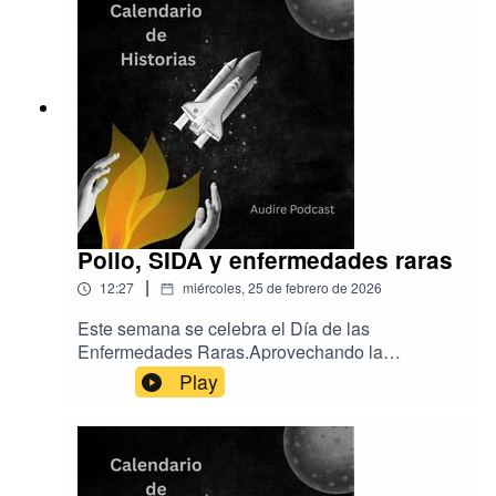
Podcastwww.audirepodcast.com
Polio, SIDA y enfermedades raras
|
12:27
miércoles, 25 de febrero de 2026
Este semana se celebra el Día de las
Enfermedades Raras.Aprovechando la
efeméride, dedicamos el programa de hoy a
Play
luchas colectivas que supusieron un antes y un
después en la historia de la polio y del sida.Y,
por supuesto, también hablamos de
enfermedades raras.Gracias a María del Carmen
García Magán, una gran luchadora para dar a