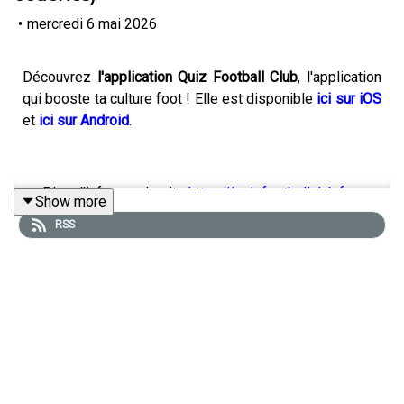
•
mercredi 6 mai 2026
Découvrez
l'application Quiz Football Club
, l'application
qui booste ta culture foot ! Elle est disponible
ici sur iOS
et
ici sur Android
.
== Plus d'infos sur le site
https://quizfootballclub.fr
Show more
RSS
Pour nous encourager, n'hésitez pas à mettre 5
étoiles ⭐⭐⭐⭐⭐ sur Apple Podcasts et aussi sur Spotify
!
Les journalistes Johann Crochet et Guillaume Maillard-
Pacini, rejoints par Valentin Tullio d'Instant Foot,