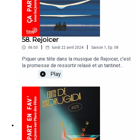
58. Rejoicer
|
|
06:03
lundi 22 avril 2024
Saison
1
,
Ep.
58
Piquer une tête dans la musique de Rejoicer, c'est
la promesse de ressortir relaxé et un tantinet
déboussolé d'autant plus que c'est l'album est
Play
sorti sur le prestigieux label français Circus
Company. Rejoicer - OCNC XTRChronique
soutenue par Groover.co