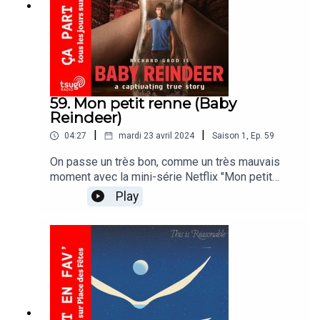
59. Mon petit renne (Baby
Reindeer)
|
|
04:27
mardi 23 avril 2024
Saison
1
,
Ep.
59
On passe un très bon, comme un très mauvais
moment avec la mini-série Netflix "Mon petit
renne (Baby Reindeer)" Jean, lui, croque à pleine
Play
dents cette madeleine de Proust puisque dans la
série, un titre de Three Dog Night retenti et le
plonge en enfance.Three Dog Night - One