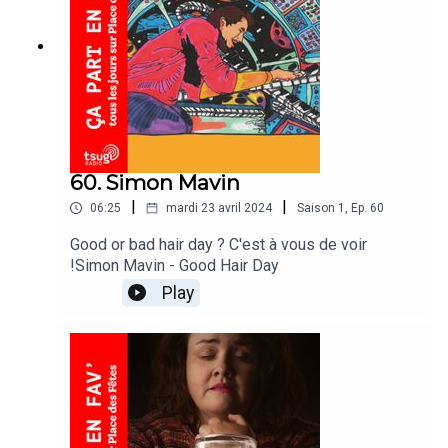
60. Simon Mavin
|
|
06:25
mardi 23 avril 2024
Saison
1
,
Ep.
60
Good or bad hair day ? C'est à vous de voir
!Simon Mavin - Good Hair Day
Play