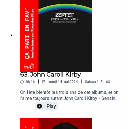
63. John Caroll Kirby
|
|
08:16
mardi 14 mai 2024
Saison
1
,
Ep.
63
On fête bientôt les trois ans de cet albums, et on
l'aime toujours autant.John Caroll Kirby - Sensing
Not Seeing
Play