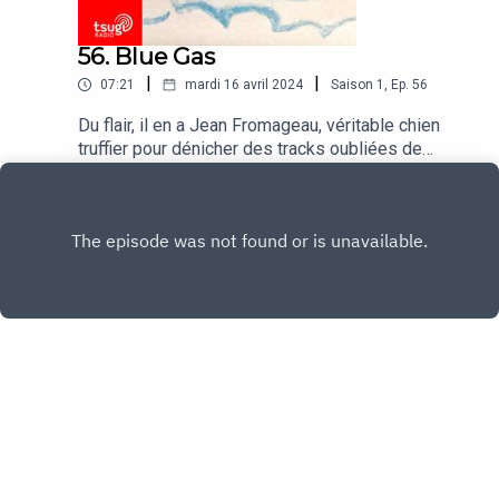
56. Blue Gas
|
|
07:21
mardi 16 avril 2024
Saison
1
,
Ep.
56
Du flair, il en a Jean Fromageau, véritable chien
truffier pour dénicher des tracks oubliées de
1983.Blue Gas - Shadows From Nowhere Cette
Play
chronique est réalisée avec le soutien de
Groover.co
Copyright
Jean Fromageau
Hébergé avec ❤️ par
Acast