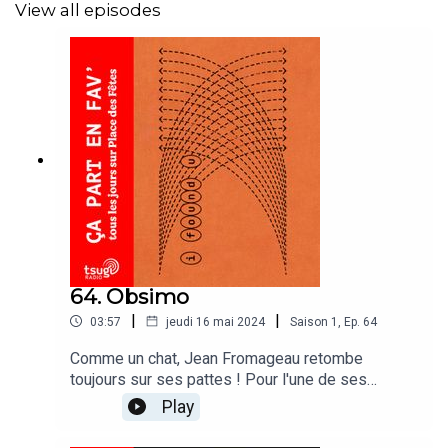
View all episodes
64. Obsimo
|
|
03:57
jeudi 16 mai 2024
Saison
1
,
Ep.
64
Comme un chat, Jean Fromageau retombe
toujours sur ses pattes ! Pour l'une de ses
dernières chroniques de la saison, Jean revient
Play
parler de la musique d'Obsimo.Obsimo - U (OSR
Records)