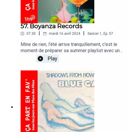
57. Boyanza Records
|
|
07:30
mardi 16 avril 2024
Saison
1
,
Ep.
57
Mine de rien, l'été arrive tranquillement, c'est le
moment de préparer sa summer playlist avec une
compil du label mexicain Boyanza
Play
Records.Colectivo Miramar - Entrégame tu Salsa
(Rework ft. MC Ninja) Cette chronique est
réalisée avec le soutien de Groover.co