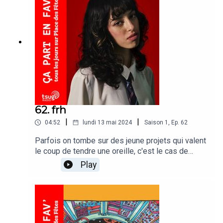
62. frh
|
|
04:52
lundi 13 mai 2024
Saison
1
,
Ep.
62
Parfois on tombe sur des jeune projets qui valent
le coup de tendre une oreille, c'est le cas de
Frh.Frh - my favorite sweater
Play