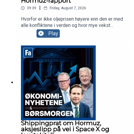
Hormuz-rapport
|
39:39
Friday, August 7, 2026
Hvorfor er ikke oljeprisen høyere enn den er med
alle konfliktene i verden og hvor mye vekst
skaper satellittsatsingen som skjer i
Play
teknologibransjen? Vi spør dagens to gjester,
konsernsjef Vegard Wollan i Nordic
Semiconductor og oljeanalytiker i Pareto, Tom
Erik Kristiansen.
Shippingprat om Hormuz,
aksjeslipp på vei i Space X og