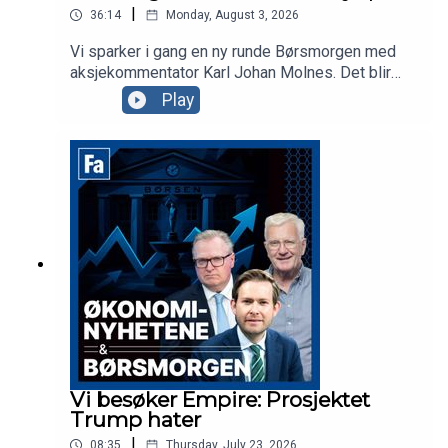
|
36:14
Monday, August 3, 2026
Vi sparker i gang en ny runde Børsmorgen med
aksjekommentator Karl Johan Molnes. Det blir
mer om resultatvarselet fra flyselskapet Norse,
Play
utviklingen i Iran-krigen og Akers vei mot børs
med AI-datasenterselskapet Nscale. Clairon-
partner Anders Tuv er gjest i studio for å snakke
om samarbeidet deres med Euronext for å hjelpe
selskaper mot børs i Oslo eller Stockholm.
Vi besøker Empire: Prosjektet
Trump hater
|
08:35
Thursday, July 23, 2026