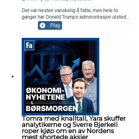
Det var nesten vanskelig å fatte, men hele to
ganger har Donald Trumps administrasjon utstedt
stoppordrer for det godkjente gigantprosjektet
Play
innen havvind, Empire Wind utenfor New York.
Prosjekter tilhørende Ørsted og andre selskaper
ble også forsøkt stoppet, men hva er det som
irriterer presidenten? Vi drar til Brooklyn i New
York for å se på det som er et av Equinors største
prosjekter noensinne.
Tomra med knalltall, Yara skuffer
analytikerne og Sverre Bjerkeli
roper kjøp om en av Nordens
mest shortede aksjer