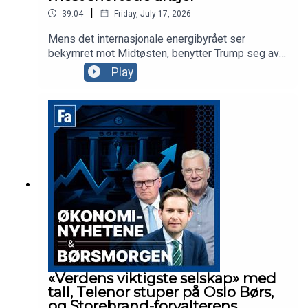
|
39:04
Friday, July 17, 2026
Mens det internasjonale energibyrået ser
bekymret mot Midtøsten, benytter Trump seg av
den beste sendetid til å anklage Kina for
Play
valgresultatet i 2020. Ellers har vi
finansdirektøren i Yara og Tomra-sjefen med oss
for å snakke om ferske tall, mens vi snakker om
markedet og porteføljen til Sverre Bjerkeli i Hvaler
Invest.
«Verdens viktigste selskap» med
tall, Telenor stuper på Oslo Børs,
og Storebrand-forvalterens