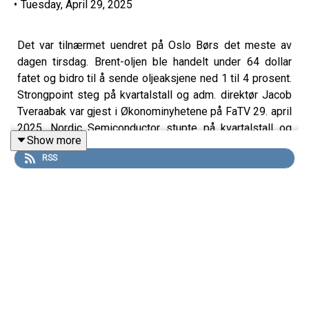
•
Tuesday, April 29, 2025
Det var tilnærmet uendret på Oslo Børs det meste av
dagen tirsdag. Brent-oljen ble handelt under 64 dollar
fatet og bidro til å sende oljeaksjene ned 1 til 4 prosent.
Strongpoint steg på kvartalstall og adm. direktør Jacob
Tveraabak var gjest i Økonominyhetene på FaTV 29. april
2025. Nordic Semiconductor stupte på kvartalstall og
Show more
analytiker Christoffer Wang Bjørnsen i DNB Markets,
RSS
som følger selskapet tett, var gjest i Økonominyhetene
på FaTV 29. april 2025.