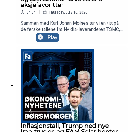
aksjefavoritter
|
34:34
Thursday, July 16, 2026
Sammen med Karl Johan Molnes tar vi en titt på
de ferske tallene fra Nvidia-leverandøren TSMC,
Trumps siste olje-utspill, og Telenor hvor
Play
investorene reagerer med å sende aksjen rett ned
på Oslo Børs. Vi får også besøk av Storebrand-
forvalter Sunniva Bratt Slette, som forteller om
strategien og aksjefavorittene til fondet
Fremtidens Byer.
Inflasjonstall, Trump ned nye
Iran-trusler, og EAM Solar henter