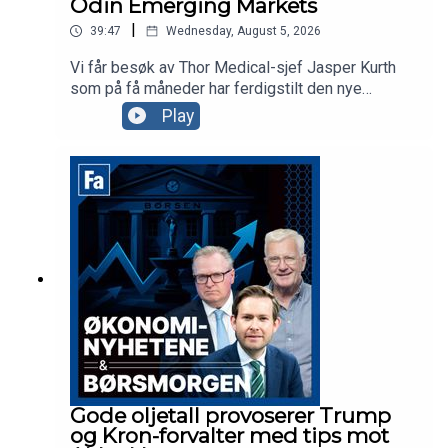
Odin Emerging Markets
|
39:47
Wednesday, August 5, 2026
Vi får besøk av Thor Medical-sjef Jasper Kurth
som på få måneder har ferdigstilt den nye
fabrikken på Herøya og levert første kundeordre.
Play
Odin-forvalter Dan Erik Glover forklarer hvorfor
«fremvoksende økonomier»-fond i dag i praksis
er techfond og aksjekommentator Karl Johan
Molnes minner oss om at det er mer AI og
telekom enn Space i SpaceX.
Gode oljetall provoserer Trump
og Kron-forvalter med tips mot