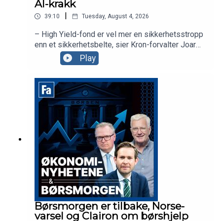
AI-krakk
|
39:10
Tuesday, August 4, 2026
– High Yield-fond er vel mer en sikkerhetsstropp
enn et sikkerhetsbelte, sier Kron-forvalter Joar
Hagatun som diskuterer strategier for de som er
Play
redd for et AI-krakk. Sammen med
aksjekommentator Karl Johan Molnes ser vi
nærmere på dagens nyheter, inkludert ferske tall
fra BP og kursfallet i Norse.
Børsmorgen er tilbake, Norse-
varsel og Clairon om børshjelp