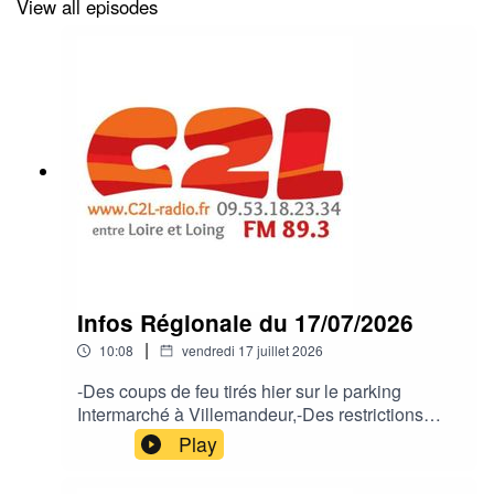
View all episodes
Infos Régionale du 17/07/2026
|
10:08
vendredi 17 juillet 2026
-Des coups de feu tirés hier sur le parking
Intermarché à Villemandeur,-Des restrictions
dans certains cours d'eau,-La ferme refuge la
Play
Belle Vie du Chuelles se mobilise suite à
l'incendie en forêt de Fontainebleau,-Le village