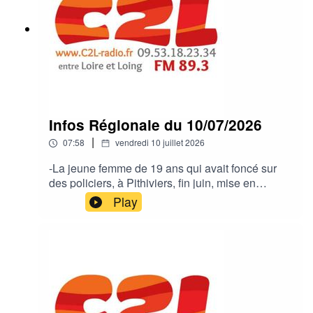
Infos Régionale du 10/07/2026
|
07:58
vendredi 10 juillet 2026
-La jeune femme de 19 ans qui avait foncé sur
des policiers, à Pithiviers, fin juin, mise en
examen et incarcérée,-Olivet: plus d'un hectare
Play
de végétation détruit par un incendie,-Nouvelle
annulation de feux d'artifices pour les festivités
du 14 juillet,-Du nouveau à l'hôpital d'Amilly,-A
Dordives, l'été sera vivant à la Prairie des
Étangs.