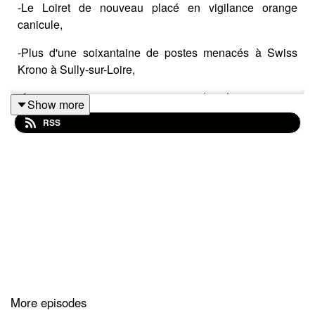
-Le Loiret de nouveau placé en vigilance orange
canicule,
-Plus d'une soixantaine de postes menacés à Swiss
Krono à Sully-sur-Loire,
-Attention aux arnaques aux travaux d'aménagement,
Show more
RSS
-A Chuelles pour les animaux la ferme refuge la Belle
Vie toujours présente.
More episodes