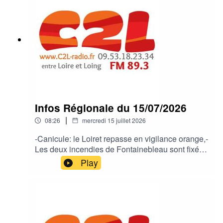
Infos Régionale du 15/07/2026
|
08:26
mercredi 15 juillet 2026
-Canicule: le Loiret repasse en vigilance orange,-
Les deux incendies de Fontainebleau sont fixés,-
L'aide à mourir aujourd'hui en vote à l'assemblée
Play
Nationale,-Une Mariannes dans la cours de la
sous-préfecture de Montargis,-Paucourt célèbre
l'été et les artisans avec un marché.