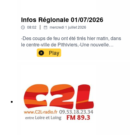
Infos Régionale 01/07/2026
|
08:02
mercredi 1 juillet 2026
-Des coups de feu ont été tirés hier matin, dans
le centre-ville de Pithiviers,-Une nouvelle
présidente au conseil de surveillance du CHAM,-
Play
Un jeune montargois reçoit la médaille de la Ville
à Montargis après avoir sauvé une personne de
la noyade,-A Chatillon-Coligny un parcours au
cœur de la mémoire.