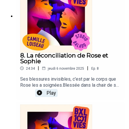
8. La réconciliation de Rose et
Sophie
|
|
24:34
jeudi 6 novembre 2025
Ep.
8
Ses blessures invisibles, c'est par le corps que
Rose les a soignées.Blessée dans la chair de sa
chair, Sophie retrouve la beauté dans un lien
Play
d'amitié inespéré.BXL 1001 VIES est un podcast
de Camille Loiseau produit par le Studio
BaladoIdée originale : Camille LoiseauRéalisation
: Michel-Ange VintiGénérique original et mixage :
David FedermannDirection de casting : Caroline
RenaudièreProduction : Michel-Ange Vinti et