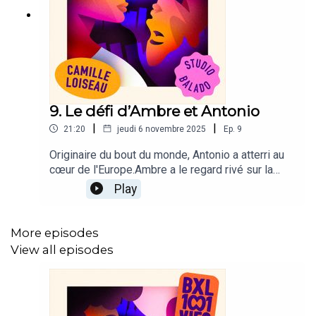
9. Le défi d’Ambre et Antonio
|
|
21:20
jeudi 6 novembre 2025
Ep.
9
Originaire du bout du monde, Antonio a atterri au
cœur de l'Europe.Ambre a le regard rivé sur la
médaille d’or. Mais c'est la force de ses racines
Play
qui la mènera au sommet.BXL 1001 VIES est un
podcast de Camille Loiseau produit par le Studio
BaladoIdée originale : Camille LoiseauRéalisation
More episodes
: Michel-Ange VintiGénérique original et mixage :
View all episodes
David FedermannDirection de casting : Caroline
RenaudièreProduction : Michel-Ange Vinti et
Julien Barbier, assistés de Chayma
HajjiIllustration : Patrick Croes