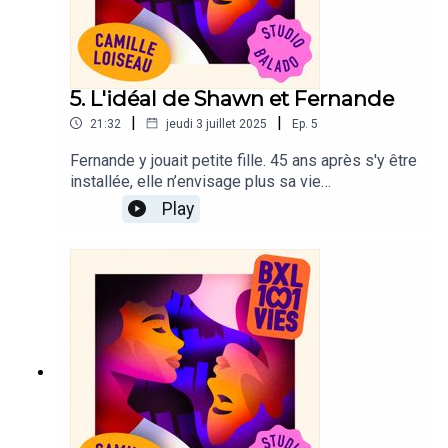
HajjiIllustration : Patrick Croes
5. L'idéal de Shawn et Fernande
|
|
21:32
jeudi 3 juillet 2025
Ep.
5
Fernande y jouait petite fille. 45 ans après s'y être
installée, elle n’envisage plus sa vie
ailleurs.Shawn, lui, rêve de la quitter.BXL 1001
Play
VIES est un podcast de Camille Loiseau produit
par le Studio BaladoIdée originale : Camille
LoiseauRéalisation : Michel-Ange VintiGénérique
original et mixage : David FedermannDirection de
casting : Caroline RenaudièreProduction : Michel-
Ange Vinti et Julien Barbier, assistés de Chayma
HajjiIllustration : Patrick Croes