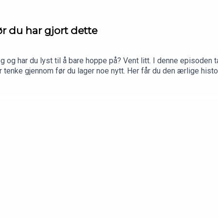
ør du har gjort dette
 og har du lyst til å bare hoppe på? Vent litt. I denne episoden t
r tenke gjennom før du lager noe nytt. Her får du den ærlige hist
m lykkes fra de som bare tar energi.