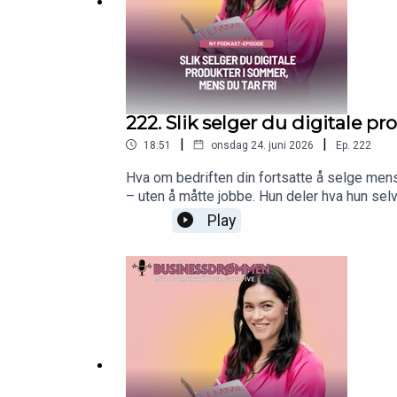
222. Slik selger du digitale p
|
|
18:51
onsdag 24. juni 2026
Ep.
222
Hva om bedriften din fortsatte å selge mens
– uten å måtte jobbe. Hun deler hva hun selv
kan senke skuldrene og bare nyte ferien.
Play