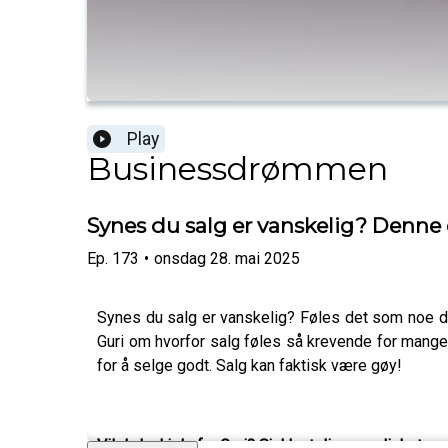
Play
Businessdrømmen
Synes du salg er vanskelig? Denne e
Ep.
173
•
onsdag 28. mai 2025
Synes du salg er vanskelig? Føles det som noe du
Guri om hvorfor salg føles så krevende for mange 
for å selge godt. Salg kan faktisk være gøy!
Vil du ha hjelp fra Guri? Sjekk ut disse mulighetene