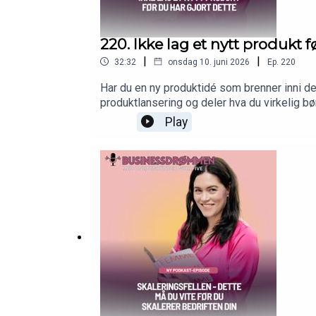
220. Ikke lag et nytt produkt f
|
|
32:32
onsdag 10. juni 2026
Ep.
220
Har du en ny produktidé som brenner inni deg
produktlansering og deler hva du virkelig bø
fort og hva som faktisk skiller produkter so
Play