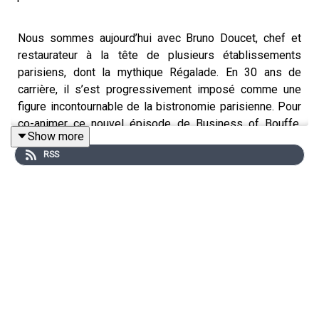
Nous sommes aujourd’hui avec Bruno Doucet, chef et
restaurateur à la tête de plusieurs établissements
parisiens, dont la mythique Régalade. En 30 ans de
carrière, il s’est progressivement imposé comme une
figure incontournable de la bistronomie parisienne. Pour
co-animer ce nouvel épisode de Business of Bouffe,
Show more
Philibert est accompagné de Samir Ouriaghli.
RSS
À travers cet épisode, nous cherchons à comprendre
comment Bruno Doucet s’est approprié des restaurants
existants et les a fait évoluer, en y apportant sa vision de
la cuisine et en construisant progressivement son
propre modèle.