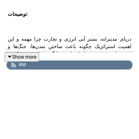
توضیحات:
دریای مدیترانه، بستر آبی انرژی و تجارت چرا مهمه و این
اهمیت استراتژیک چگونه باعث ساختن تمدن‌ها، جنگ‌ها و
قدرت‌ها بوده و هست. از امپراتوری‌ها گرفته تا چین و ترکیه و
Show more
روسیه‌ی امروز.
RSS
متن: بهجت بندری، علی بندری | ویدیو و صدا: حمیدرضا
فرخ‌سرشت
برای دیدن ویدیوی این اپیزود اگر ایران هستید وی‌پی‌ان بزنید و
روی لینک زیر کلیک کنید
یوتیوب بی‌پلاس