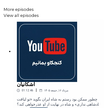
کانال تلگرام بی‌پلاس
More episodes
View all episodes
منابع:
The Great Sea: A Human History of the
Mediterranean by David Abulafia
Lost Worlds of the Mediterranean
Mediterranean History as Global History
What Would Happen If We Drained the Mediterranean
اشکانیان
Sea?
|
۱۴۰۵ مرداد ۱۶, جمعه
01:12:46
The Plan to Drain the Mediterranean Sea
چطور ممکن بود رستم به شاه ایران بگوید «تو لیاقت
پادشاهی نداری» و شاه در نهایت از او عذرخواهی کند؟
The Ancient Mediterranean