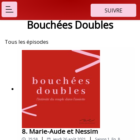
SUIVRE
Bouchées Doubles
Tous les épisodes
8. Marie-Aude et Nessim
|
|
25:58
jeudi 26 août 2021
Saison
1
,
Ep.
8