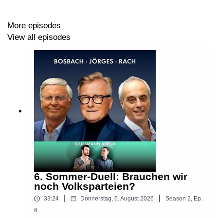
Psychogramm“ werbefrei vorab in unserem Club. Infos
dazu hier:
More episodes
View all episodes
https://steady.page/de/wochentester-club/about
Vermarktung: Wake Word Network und ARD MEDIA
Fragen, Anregungen, Kritik:
kontakt@diewochentester.de
6. Sommer-Duell: Brauchen wir
noch Volksparteien?
|
|
33:24
Donnerstag, 6. August 2026
Season
2
,
Ep.
6