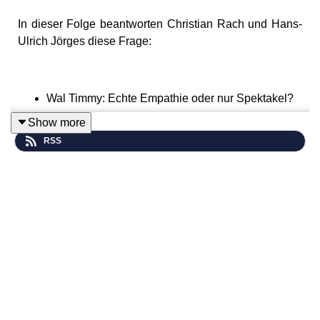
In dieser Folge beantworten Christian Rach und Hans-
Ulrich Jörges diese Frage:
Wal Timmy: Echte Empathie oder nur Spektakel?
Show more
RSS
Aktionen und Rabatte unserer Werbepartner finden Sie
hier:
https://wonderl.ink/@diewochentester
Hören Sie „Dreimal freie Meinung - Der Debatten
Podcast“ und unsere Kolumne „Deutschland-