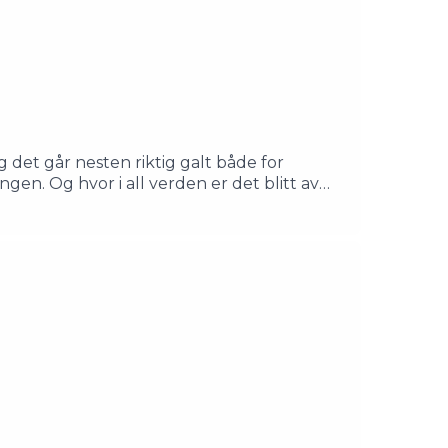
det går nesten riktig galt både for
ngen. Og hvor i all verden er det blitt av
, men Salamanderprinsen fra 2020 er hennes
 familiebånd og identitet - og om ukjente
ndreas Hjellnes MosengGnurre/ Den
g regi: LitteraturhusetProdusert av