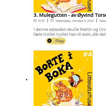
3. Mulegutten - av Øyvind Tors
|
|
19:57
Wednesday, October 6, 2021
Seas
I denne episoden skulle Martin og Gn
fæle trollet tryllet han til stein, slik
for å redde Gnurre?Prisbelønte Øyvind
Play
Likevel tar han seg tid til å komme Mar
Mulegutten som skal være helten i hi
Mulegutten/Trollet: Petter WintherMa
Litteraturhuset.