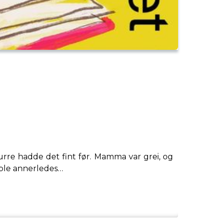
urre hadde det fint før. Mamma var grei, og
t ble annerledes…