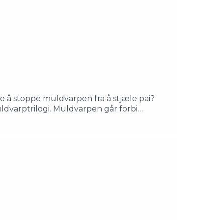
e å stoppe muldvarpen fra å stjæle pai?
uldvarptrilogi. Muldvarpen går forbi
 snart er både pai og muldvarpforsvunnet til
m/PaisommerStemmer:Ragnar Aalbu: Ragnar
Manus, musikk og regi: