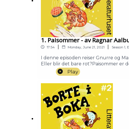
1. Paisommer - av Ragnar Aalb
|
|
17:54
Monday, June 21, 2021
Season
1
,
E
I denne episoden reiser Gnurre og Mar
Eller blir det bare rot?Paisommer er d
vinduet til bakeren, der det står en dei
Play
skogs. Men stjælt pai kommer med en
Aalbu.Muldvarp/ baker: Ragnar Aalbu
LitteraturhusetProdusert av Litterat