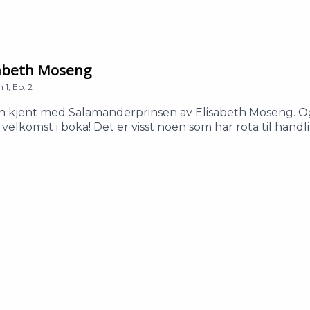
sabeth Moseng
n
1
,
Ep.
2
n kjent med Salamanderprinsen av Elisabeth Moseng. Og 
 velkomst i boka! Det er visst noen som har rota til handli
eng har skrevet og illustrert en rekke bøker for barn
erprinsen er en varm og humoristisk roman om vennskap,
er:Elisabeth Moseng: Elisabeth Moseng.Dorji: Peter A
: Mari Hauge EinbuMamma: Camilla Kuhn Manus, musikk o