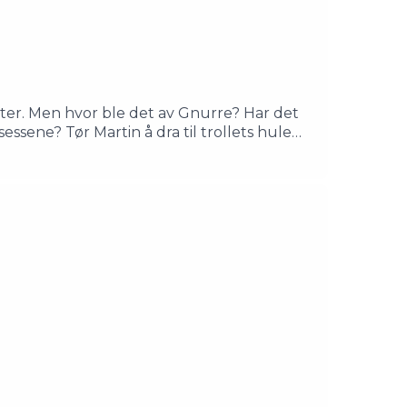
ter. Men hvor ble det av Gnurre? Har det
sessene? Tør Martin å dra til trollets hule
, og har tegnet hver eneste dag hele livet.
il eventyret skikkelig. For det er vel
orseter/Prinsessa: Øyvind TorseterGnurre/
itteraturhusetProdusert av