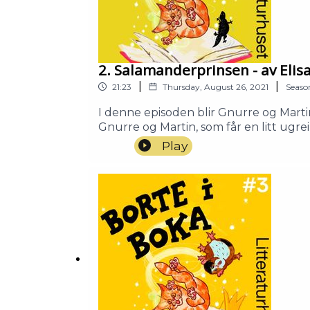
2. Salamanderprinsen - av Eli
|
|
21:23
Thursday, August 26, 2021
Seaso
I denne episoden blir Gnurre og Marti
Gnurre og Martin, som får en litt ugrei
selveste hovedpersonen?Elisabeth Mos
Play
første roman for skolebarn. Salamand
prinser og sjeldne salamandere.Stemm
ødelagte doen: Petter WintherMartin
Litteraturhuset.