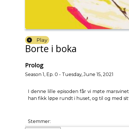
Play
Borte i boka
Prolog
Season
1
,
Ep.
0
•
Tuesday, June 15, 2021
I denne lille episoden får vi møte marsvin
han fikk løpe rundt i huset, og til og med 
Stemmer: