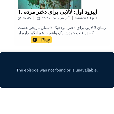
1. اپیزود اول: لالایی برای دختر مرده
|
|
1
Ep.
,
1
Season
۱۴۰۳ آبان ۱۵, سه‌شنبه
09:45
رمان لا لا یی برای دختر مردهیک داستان تاریخی هست
که در قلب خودش یک واقعیت غم انگیز داره.از
سالهای فروش دختران قوجان.«انتظار همراه با رنج
Play
باعث به هم خوردن آرامش می شهحتی تو قالب یه آدم
بی روح»یادمون نره که ما با کتابا می تونیم دنیای
قشنگ تری بسازیم
Copyright
Setare Star