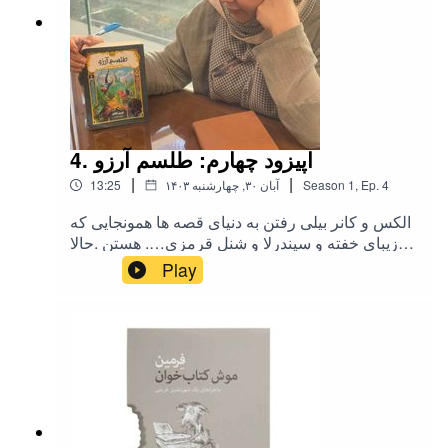
4. اپیزود چهارم: طلسم آرزو
|
|
4
Ep.
,
1
Season
۱۴۰۳ آبان ۳۰, چهارشنبه
13:25
الکس و کانر بیلی رفتن به دنیای قصه ها همونجایی که
زیبای خفته و سیندرلا و شنل قرمزی…. هستن .حالا
می خوا ن برگردن به دنیای امروزدنبال کتاب طلسم
Play
آرزو هستند.شقایق عزیزم در معرفی کتاب طلسم
آرزو همراهم بوده.بشنوید و لذت ببریدنویسنده ی کتاب
کربس کالفر هستمترجمنشر پرتقال