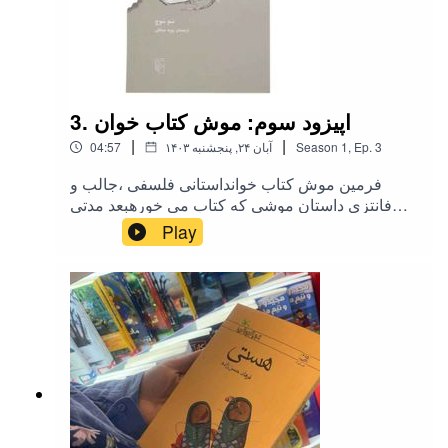
3. اپیزود سوم: موش کتاب خوان
|
|
3
Ep.
,
1
Season
۱۴۰۳ آبان ۲۴, پنجشنبه
04:57
فرمین موش کتاب خوانداستانی فلسفی ،جالب و
فانتزی داستان موشی که کتاب می خورهبعد مدتی
سعی می کنهاول کتاب ها رو بخونه بعد بخوره
Play