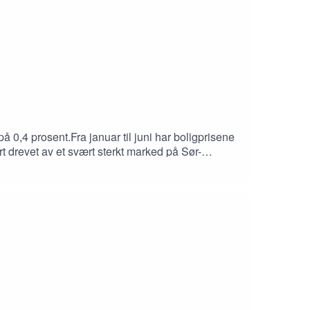
 0,4 prosent.Fra januar til juni har boligprisene
rt drevet av et svært sterkt marked på Sør-
 av blant annet et stort tilbud av bruktboliger.Vi
gingen som stadig tikker nedover?Sjef for
det før og etter slipp av #boligprisstatistikken
Finn Bragnes (Sem & Johnsen Eiendomsmegling).