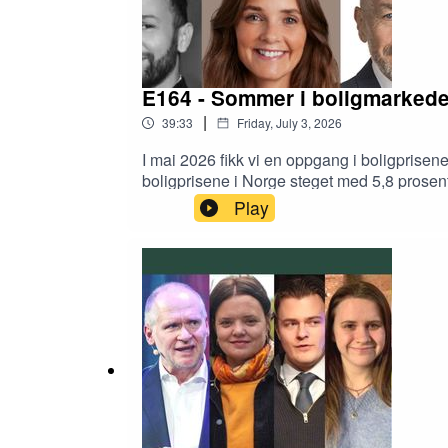
Gjester: Salgsdirektør Christine Bjørnerud (Ask
kommersiell leder André Øren (Söderberg & Partn
E164 - Sommer i boligmarked
|
39:33
Friday, July 3, 2026
I mai 2026 fikk vi en oppgang i boligprise
boligprisene i Norge steget med 5,8 prosent.
Sør-Vestlandet, Vestlandet og i Nord-Norge.
Play
med i 2025 fortsatt vært stor.Vi spør: Hvor
for kommunikasjon og politikk Erik Lundesg
#boligprisstatistikken for juni 2026.Gjes
stortingsrepresentant Tom Staahle (Frp)CE