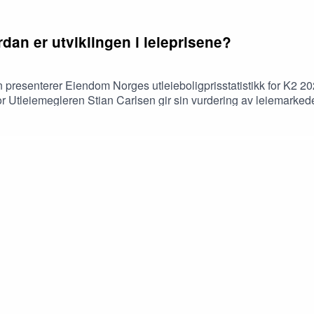
dan er utviklingen i leieprisene?
esenterer Eiendom Norges utleieboligprisstatistikk for K2 2026 
r Utleiemegleren Stian Carlsen gir sin vurdering av leiemarked
res Leieboerundersøkelse.Debatt - Vi spør de unge: Hvordan får v
stad Løvold (Fpu)Leder Nicolai Østeby (Unge Høyre)Sentralsty
 politikk Erik Lundesgaard (Eiendom Norge).