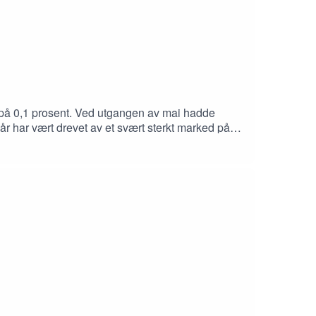
g på 0,1 prosent. Ved utgangen av mai hadde
 år har vært drevet av et svært sterkt marked på
msetningsvolumet i bruktboligmarkedet i likhet
t?Og: Hvor skal boligmarkedet videre i 2026?Sjef
markedet før og etter slipp av
tnersSagene)Eiendomsmegler og