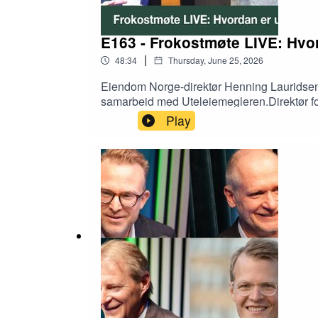
E163 - Frokostmøte LIVE: Hvor
|
48:34
Thursday, June 25, 2026
Eiendom Norge-direktør Henning Lauridsen pr
samarbeid med Uteleiemegleren.Direktør fo
Leieboerforeningen forteller om funn fra de
Play
leieprisene i Norge?Leder Lars Mikael Bar
og konferansier sjef for kommunikasjon og