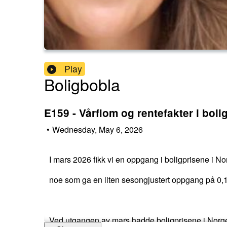
Play
Boligbobla
E159 - Vårflom og rentefakter i bol
•
Wednesday, May 6, 2026
I mars 2026 fikk vi en oppgang i boligprisene i No
noe som ga en liten sesongjustert oppgang på 0,1
Ved utgangen av mars hadde boligprisene i Norge