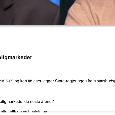
boligmarkedet
025-29 og kort tid etter legger Støre-regjeringen frem statsbudsj
g boligmarkedet de neste årene?
katteforlik og ny husleielov.