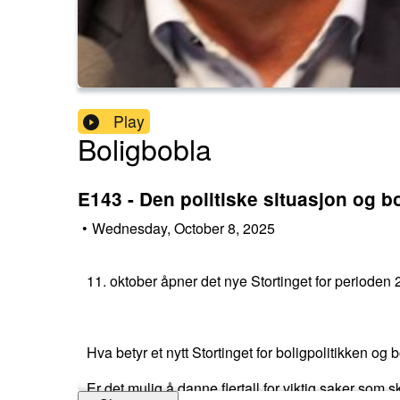
Play
Boligbobla
E143 - Den politiske situasjon og 
•
Wednesday, October 8, 2025
11. oktober åpner det nye Stortinget for perioden 2
Hva betyr et nytt Stortinget for boligpolitikken o
Er det mulig å danne flertall for viktig saker som s