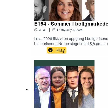
E164 - Sommer i boligmarked
|
39:33
Friday, July 3, 2026
I mai 2026 fikk vi en oppgang i boligprise
boligprisene i Norge steget med 5,8 prosent.
Sør-Vestlandet, Vestlandet og i Nord-Norge.
Play
med i 2025 fortsatt vært stor.Vi spør: Hvor
for kommunikasjon og politikk Erik Lundesg
#boligprisstatistikken for juni 2026.Gjes
stortingsrepresentant Tom Staahle (Frp)CE