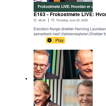
E163 - Frokostmøte LIVE: Hvor
|
48:34
Thursday, June 25, 2026
Eiendom Norge-direktør Henning Lauridsen pr
samarbeid med Uteleiemegleren.Direktør fo
Leieboerforeningen forteller om funn fra de
Play
leieprisene i Norge?Leder Lars Mikael Bar
og konferansier sjef for kommunikasjon og