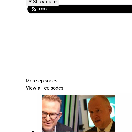
Show more
RSS
Og ikke minst: Er det i det hele tatt mulig å legge
Gjester: Tidligere statssekretær og advokat Erlend
More episodes
View all episodes