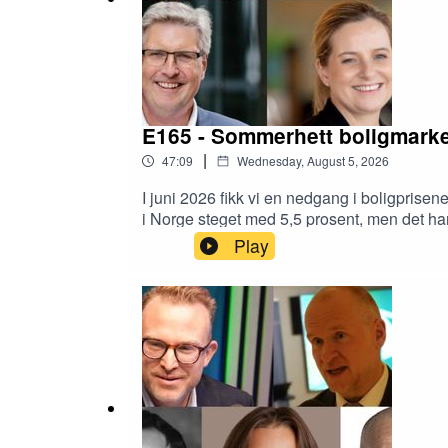
E165 - Sommerhett boligmark
|
47:09
Wednesday, August 5, 2026
I juni 2026 fikk vi en nedgang i boligprise
i Norge steget med 5,5 prosent, men det har 
Vestlandet, Vestlandet og i Nord-Norge. På Ø
Play
spør:Hvor gikk boligmarkedet i juli? Hvor s
kommunikasjon og politikk Erik Lundesgaard 
for juli 2026.Gjester: Byråd for byutvikli