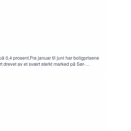
 0,4 prosent.Fra januar til juni har boligprisene
rt drevet av et svært sterkt marked på Sør-
 av blant annet et stort tilbud av bruktboliger.Vi
gingen som stadig tikker nedover?Sjef for
det før og etter slipp av #boligprisstatistikken
Finn Bragnes (Sem & Johnsen Eiendomsmegling).