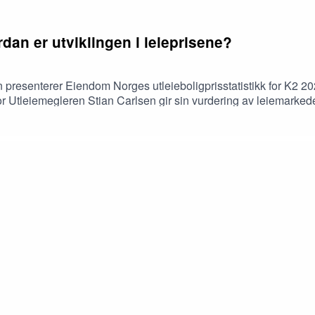
dan er utviklingen i leieprisene?
esenterer Eiendom Norges utleieboligprisstatistikk for K2 2026 
r Utleiemegleren Stian Carlsen gir sin vurdering av leiemarked
res Leieboerundersøkelse.Debatt - Vi spør de unge: Hvordan får v
stad Løvold (Fpu)Leder Nicolai Østeby (Unge Høyre)Sentralsty
 politikk Erik Lundesgaard (Eiendom Norge).