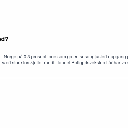
ed?
ne i Norge på 0,3 prosent, noe som ga en sesongjustert oppgang på
vært store forskjeller rundt i landet.Boligprisveksten i år har væ
stlandet og i Oslo har utviklingen vært overraskende svak drevet
kal boligmarkedet videre i 2026?Og: Er det noe håp for boligbyg
leder Boligbobla TV fra 10.30 og lodder stemningen i boligmarke
ng i Oslo, Anita Leirvik North (H) og Eiendomsmegler/Partner, 