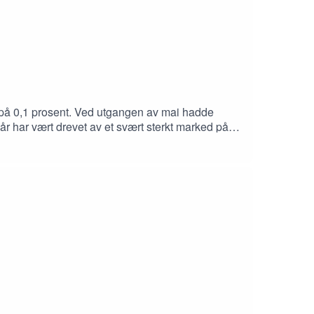
g på 0,1 prosent. Ved utgangen av mai hadde
 år har vært drevet av et svært sterkt marked på
msetningsvolumet i bruktboligmarkedet i likhet
t?Og: Hvor skal boligmarkedet videre i 2026?Sjef
markedet før og etter slipp av
tnersSagene)Eiendomsmegler og