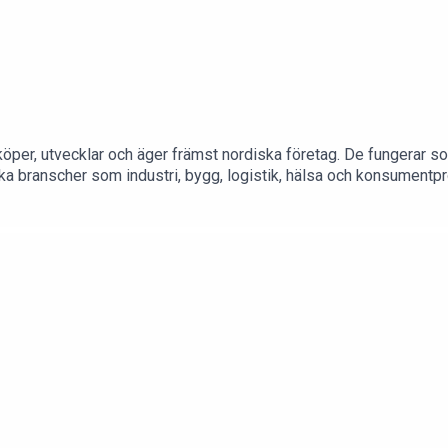
per, utvecklar och äger främst nordiska företag. De fungerar som
ka branscher som industri, bygg, logistik, hälsa och konsumentpr
v med stabila kassaflöden. Genom att förbättra verksamheterna o