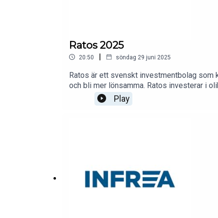
Ratos 2025
|
20:50
söndag 29 juni 2025
Ratos är ett svenskt investmentbolag som kö
och bli mer lönsamma. Ratos investerar i oli
portföljen och fokusera på färre kärninneha
Play
sina aktieägare.