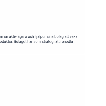
 en aktiv ägare och hjälper sina bolag att växa
odukter. Bolaget har som strategi att renodla
ch ibland sälja dem vidare skapar Ratos värde för