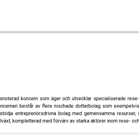
snoterad koncern som äger och utvecklar specialiserade rese
oncernen består av flera nischade dotterbolag som exempelvis
t stödja entreprenörsdrivna bolag med gemensamma resurser, s
tillväxt, kompletterad med förvärv av starka aktörer inom rese- o