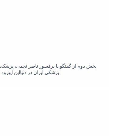
امروز جایشان خالی است، و به امید روزهایی که د
توکلی، بهاره خامنه‌پور، افشین قناد، سعیدرضا 
محمودهاشمی، کاوه افلاکی، شاهین شهسوا
بخش دوم از گفتگو با پرفسور ناصر نجمی، پزشک،
پزشکی ایران در دنیااین اپیزو