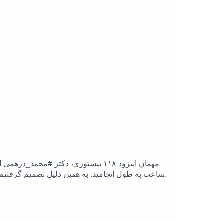
سفر، از موفقیت‌ها و شکست‌ها، تصمیم‌های دشوار، 
گفت‌وگو اما نه در دانشگاه اتفاق افتاده باشد و 
امروز هم زندگی کرده‌ای؟»پرسشی که پاسخش آسان نیست
این سؤال، نقطه‌ای است که این گفت‌وگو را از روایت
مهمان اپیزود ۱۱۸ بیستوری، دکتر #م
ساعت به طول انجامید. به همین دلیل تصمیم گرفتیم 
تاخیر افتاد. اینک در تیر ماه ۱۴۰۵ از طرف انجمن پروستودنتیست‌های ایران به شما تقدیم شودنسخه تصدیری را در آپارات تماشا کنیدنسخه تصویری را در یوتیوب تماشا کنید