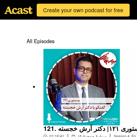
Create your own podcast for free
All Episodes
وری ۱۲۱| دکتر آرش خجسته
|
|
Ep.
,
4
Season
۱۴۰۵ مرداد ۹, جمعه
01:16:41