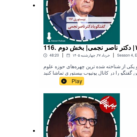
فوتبال غرق شویم.همراهان ما در این اپیزود:علی
یاوش جعفری، پژمان وزیری، آرش رحیمی، طلیعه
بازخوانی یادداشتی از دکتر حامد اسماعیلیون
|
|
E
,
4
Season
۱۴۰۵ خرداد ۲۷, چهارشنبه
48:20
کی از شناخته شده ترین چهره‌های حوزه علوم
گفتگو را در کانال یوتیوب بیستوری تماشا کنید
Play