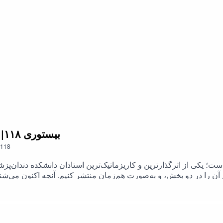
تردیدها و بهایی که گاهی یک زندگی حرفه‌ای برای زندگی شخصی می‌طلب
نه در مطب؛ بلکه در یک صبح پر استرس، زمانی که پسر دکتر جلالیان پرسش
؛ نه برای یک استاد دانشگاه، نه برای یک پژوهشگر و نه برای هیچ‌کد
 یک مسیر حرفه‌ای فراتر می‌برد و آن را به تأملی درباره معنای موفق
118. بیستوری ۱۱۸| دکتر محمد درهمی| بخش دوم
118
حمد_درهمی است؛ یکی از اثرگذارترین و کاریزماتیک‌ترین استادان دانشکده دند
آن را در دو بخش، و به‌صورت هم‌زمان منتشر کنیم. آنچه اکنون می‌